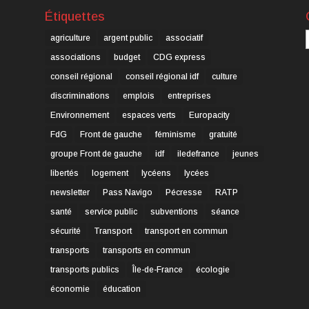
Étiquettes
C
agriculture
argent public
associatif
associations
budget
CDG express
conseil régional
conseil régional idf
culture
discriminations
emplois
entreprises
Environnement
espaces verts
Europacity
FdG
Front de gauche
féminisme
gratuité
groupe Front de gauche
idf
iledefrance
jeunes
libertés
logement
lycéens
lycées
newsletter
Pass Navigo
Pécresse
RATP
santé
service public
subventions
séance
sécurité
Transport
transport en commun
transports
transports en commun
transports publics
Île-de-France
écologie
économie
éducation