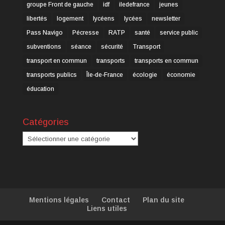
groupe Front de gauche
idf
iledefrance
jeunes
libertés
logement
lycéens
lycées
newsletter
Pass Navigo
Pécresse
RATP
santé
service public
subventions
séance
sécurité
Transport
transport en commun
transports
transports en commun
transports publics
Île-de-France
écologie
économie
éducation
Catégories
Catégories
Mentions légales
Contact
Plan du site
Liens utiles