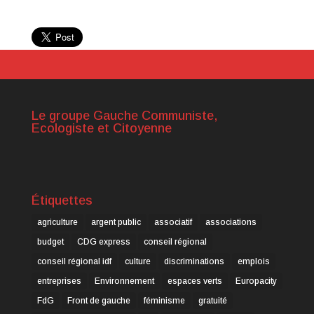
Le groupe Gauche Communiste,
Ecologiste et Citoyenne
Étiquettes
agriculture
argent public
associatif
associations
budget
CDG express
conseil régional
conseil régional idf
culture
discriminations
emplois
entreprises
Environnement
espaces verts
Europacity
FdG
Front de gauche
féminisme
gratuité