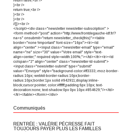
return false;<br />
}<br />
return true;<br />
}<br />
}<br />
//]]><br />
</script><div class="newsletter newsletter-subscription" >
<form method="post" action="http://www.frontdegauche-idf.fr/?
na=s" onsubmit="return newsletter_check(this)"><table
border="none !important" font-size="16px"><tr><td
align="center" ><input class="newsletter-email" type="email"
name="ne" size="30" value="Votre email" style="text-
align=center;" required style=width:100%;"></td></tr><tr><td
colspan="2" align="center" class="newsletter-td-submit">
<input class="newsletter-submit" type="submit"
value="Envoyer" style="background-color:#ff3333;-moz-border-
radius:10px;-webkit-border-radius:10px;border-
radius:10px;border:1px solid #942911;display:inline-
block;cursor:pointer; color:#ffffff;padding:6px 10px; text-
decoration:none; text-shadow:0px 0px 10px #854629;"/></td>
</tr></table></form></div>
Communiqués
RENTRÉE : VALÉRIE PÉCRESSE FAIT
TOUJOURS PAYER PLUS LES FAMILLES