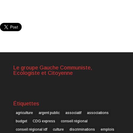
Le groupe Gauche Communiste,
Ecologiste et Citoyenne
Étiquettes
agriculture
argent public
associatif
associations
budget
CDG express
conseil régional
conseil régional idf
culture
discriminations
emplois