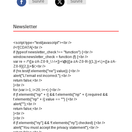
Suivre
Suivre
Newsletter
<script type="text/javascript"><br />
//<![CDATA[<br />
if (typeof newsletter_check !== "function") {<br />
window.newsletter_check = function (f) {<br />
var re = /^([a-zA-Z0-9_\.\-\+])+\@(([a-zA-Z0-9\-]{1,})+\.)+([a-zA-
Z0-9]{2,})+$/;<br />
if (!re.test(f.elements["ne"].value)) {<br />
alert("L\'email est incorrect.");<br />
return false;<br />
}<br />
for (var i=1; i<20; i++) {<br />
if (f.elements["np" + i] && f.elements["np" + i].required &&
f.elements["np" + i].value == "") {<br />
alert("");<br />
return false;<br />
}<br />
}<br />
if (f.elements["ny"] && !f.elements["ny"].checked) {<br />
alert("You must accept the privacy statement");<br />