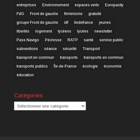
entreprises
Environnement
espaces verts
Europacity
FdG
Front de gauche
féminisme
gratuité
groupe Front de gauche
idf
iledefrance
jeunes
libertés
logement
lycéens
lycées
newsletter
Pass Navigo
Pécresse
RATP
santé
service public
subventions
séance
sécurité
Transport
transport en commun
transports
transports en commun
transports publics
Île-de-France
écologie
économie
éducation
Catégories
Catégories