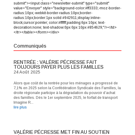
submit"><input class="newsletter-submit" type="submit"
value="Envoyer" style="background-color:#ff3333;-moz-border-
radius:10px;-webkit-border-radius:10px;border-
radius:10px;border:1px solid #942911;display:inline-
block;cursor:pointer; color:#ffffff;padding:6px 10px; text-
decoration:none; text-shadow:0px 0px 10px #854629;"/></td>
</tr></table></form></div>
Communiqués
RENTRÉE : VALÉRIE PÉCRESSE FAIT
TOUJOURS PAYER PLUS LES FAMILLES
24 Août 2025
Alors que coût de la rentrée pour les ménages a progressé de
7,1% en 2025 selon la Confédération Syndicale des Familles, la
droite régionale participe à la dégradation du pouvoir d’achat
des familles. Dès le 1er septembre 2025, le forfait de transport
Imagine R...
lire plus
VALÉRIE PÉCRESSE MET FIN AU SOUTIEN