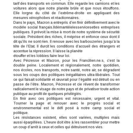
tarif des transports en commun. Elle regarde les camions et les
voitures alors que notre planète brûle et que nous étouffons.
Elle lorgne du côté de l’extrême-droite en appliquant des
mesures xénophobes et réactionnaires.
Dans le pays, Macron a entrepris d’en finir définitivement avec le
modèle social français.Ildémantèlelesservicesetles entreprises
publiques. Il prévoit la mise à mort de notre système de sécurité
sociale. Président des riches, il méprise et enfonce ceux dont il
dit qu’ils ne sont rien. Il renoue avec les barbouzeries jusqu’à la
tête de l’Etat. Il durcit les conditions d’accueil des étrangers et
accentue la répression. Il laisse la planète
étouffer et les lobbies faire leur loi.
Avec Pécresse et Macron, pour les Francilien.ne.s, c’est la
double peine. Localement et régionalement, notre quotidien,
nos écoles, nos transports, notre santé, notre air, se dégradent
sous les coups des politiques inégalitaires ultra-libérales. Tout
ce qui faisait solidarité et œuvrait pour l’égalité est détruit ou en
passe de l’être. Macron, Pécresse et cie rêvent de transformer
radicalement le visage de notre pays et de privatiser toute action
publique au profit de quelques privilégiés.
En finir avec ces politiques est nécessaire, urgent et vital.
Tourner la page et renouer avec le progrès social et
environnemental est le défi posé à notre camp social et
politique.
Les résistances existent, elles sont variées, multiples mais
aussi éparpillées. L’heure doit être à les rassembler pour mettre
un coup d’arrêt à ceux et celles qui détruisent nos vies.