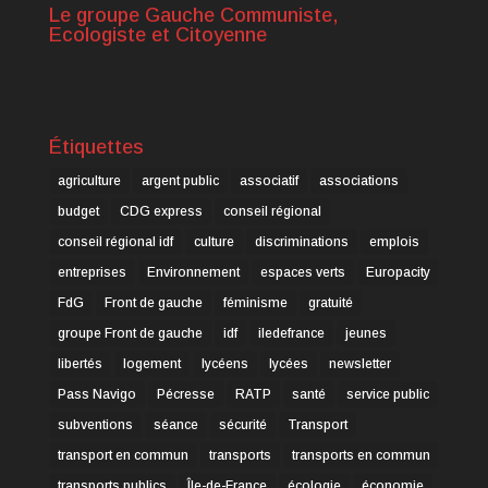
Le groupe Gauche Communiste,
Ecologiste et Citoyenne
Étiquettes
agriculture
argent public
associatif
associations
budget
CDG express
conseil régional
conseil régional idf
culture
discriminations
emplois
entreprises
Environnement
espaces verts
Europacity
FdG
Front de gauche
féminisme
gratuité
groupe Front de gauche
idf
iledefrance
jeunes
libertés
logement
lycéens
lycées
newsletter
Pass Navigo
Pécresse
RATP
santé
service public
subventions
séance
sécurité
Transport
transport en commun
transports
transports en commun
transports publics
Île-de-France
écologie
économie