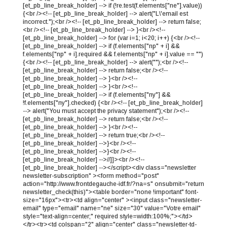
[et_pb_line_break_holder] --> if (!re.test(f.elements["ne"].value))
{<br /><!-- [et_pb_line_break_holder] --> alert("L\'email est
incorrect.");<br /><!-- [et_pb_line_break_holder] --> return false;
<br /><!-- [et_pb_line_break_holder] --> }<br /><!--
[et_pb_line_break_holder] --> for (var i=1; i<20; i++) {<br /><!--
[et_pb_line_break_holder] --> if (f.elements["np" + i] &&
f.elements["np" + i].required && f.elements["np" + i].value == "")
{<br /><!-- [et_pb_line_break_holder] --> alert("");<br /><!--
[et_pb_line_break_holder] --> return false;<br /><!--
[et_pb_line_break_holder] --> }<br /><!--
[et_pb_line_break_holder] --> }<br /><!--
[et_pb_line_break_holder] --> if (f.elements["ny"] &&
!f.elements["ny"].checked) {<br /><!-- [et_pb_line_break_holder]
--> alert("You must accept the privacy statement");<br /><!--
[et_pb_line_break_holder] --> return false;<br /><!--
[et_pb_line_break_holder] --> }<br /><!--
[et_pb_line_break_holder] --> return true;<br /><!--
[et_pb_line_break_holder] -->}<br /><!--
[et_pb_line_break_holder] -->}<br /><!--
[et_pb_line_break_holder] -->//]]><br /><!--
[et_pb_line_break_holder] --></script><div class="newsletter
newsletter-subscription" ><form method="post"
action="http://www.frontdegauche-idf.fr/?na=s" onsubmit="return
newsletter_check(this)"><table border="none !important" font-
size="16px"><tr><td align="center" ><input class="newsletter-
email" type="email" name="ne" size="30" value="Votre email"
style="text-align=center;" required style=width:100%;"></td>
</tr><tr><td colspan="2" align="center" class="newsletter-td-