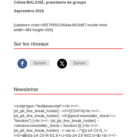
Céline MALAISÉ, présidente de groupe
Septembre 2018
[calameo code=00570991106dae4910d67 mode=mini
width=480 height=300]
Sur les réseaux
Suivre
Suivre
Newsletter
<script type="text/javascript"><br /><!--
[et_pb_line_break_holder] -->//<![CDATA[<br /><!--
[et_pb_line_break_holder] -->if (typeof newsletter_check !==
"function") {<br /><!-- [et_pb_line_break_holder] --
>window.newsletter_check = function (f) {<br /><!--
[et_pb_line_break_holder] --> var re = /^([a-zA-Z0-9_\.\-
\+])+\@(([a-zA-Z0-9\-]{1,})+\.)+([a-zA-Z0-9]{2,})+$/;<br /><!--