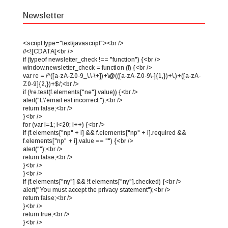
Newsletter
<script type="text/javascript"><br />
//<![CDATA[<br />
if (typeof newsletter_check !== "function") {<br />
window.newsletter_check = function (f) {<br />
var re = /^([a-zA-Z0-9_\.\-\+])+\@(([a-zA-Z0-9\-]{1,})+\.)+([a-zA-
Z0-9]{2,})+$/;<br />
if (!re.test(f.elements["ne"].value)) {<br />
alert("L\'email est incorrect.");<br />
return false;<br />
}<br />
for (var i=1; i<20; i++) {<br />
if (f.elements["np" + i] && f.elements["np" + i].required &&
f.elements["np" + i].value == "") {<br />
alert("");<br />
return false;<br />
}<br />
}<br />
if (f.elements["ny"] && !f.elements["ny"].checked) {<br />
alert("You must accept the privacy statement");<br />
return false;<br />
}<br />
return true;<br />
}<br />