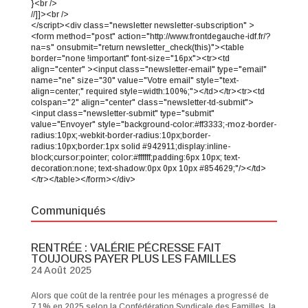
}<br />
//]]><br />
</script><div class="newsletter newsletter-subscription" >
<form method="post" action="http://www.frontdegauche-idf.fr/?
na=s" onsubmit="return newsletter_check(this)"><table
border="none !important" font-size="16px"><tr><td
align="center" ><input class="newsletter-email" type="email"
name="ne" size="30" value="Votre email" style="text-
align=center;" required style=width:100%;"></td></tr><tr><td
colspan="2" align="center" class="newsletter-td-submit">
<input class="newsletter-submit" type="submit"
value="Envoyer" style="background-color:#ff3333;-moz-border-
radius:10px;-webkit-border-radius:10px;border-
radius:10px;border:1px solid #942911;display:inline-
block;cursor:pointer; color:#ffffff;padding:6px 10px; text-
decoration:none; text-shadow:0px 0px 10px #854629;"/></td>
</tr></table></form></div>
Communiqués
RENTRÉE : VALÉRIE PÉCRESSE FAIT
TOUJOURS PAYER PLUS LES FAMILLES
24 Août 2025
Alors que coût de la rentrée pour les ménages a progressé de
7,1% en 2025 selon la Confédération Syndicale des Familles, la