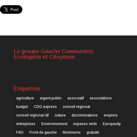
Le groupe Gauche Communiste,
Ecologiste et Citoyenne
Étiquettes
agriculture
argent public
associatif
associations
budget
CDG express
conseil régional
conseil régional idf
culture
discriminations
emplois
entreprises
Environnement
espaces verts
Europacity
FdG
Front de gauche
féminisme
gratuité