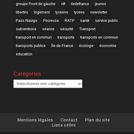
groupe Front de gauche
idf
iledefrance
jeunes
libertés
logement
lycéens
lycées
newsletter
Pass Navigo
Pécresse
RATP
santé
service public
subventions
séance
sécurité
Transport
transport en commun
transports
transports en commun
transports publics
Île-de-France
écologie
économie
éducation
Catégories
Catégories
Mentions légales
Contact
Plan du site
Liens utiles