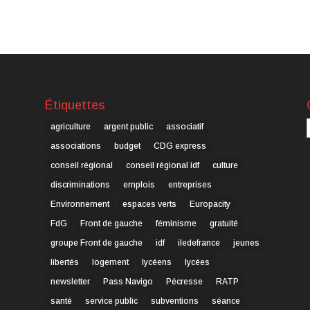
Étiquettes
C
agriculture
argent public
associatif
associations
budget
CDG express
conseil régional
conseil régional idf
culture
discriminations
emplois
entreprises
Environnement
espaces verts
Europacity
FdG
Front de gauche
féminisme
gratuité
groupe Front de gauche
idf
iledefrance
jeunes
libertés
logement
lycéens
lycées
newsletter
Pass Navigo
Pécresse
RATP
santé
service public
subventions
séance