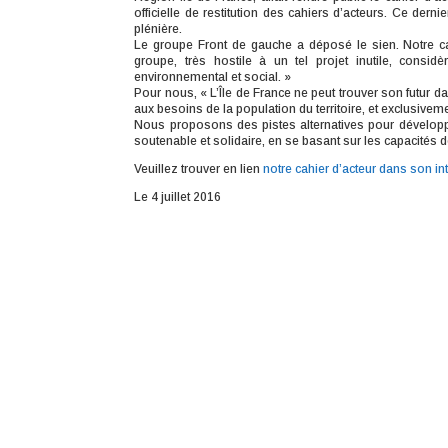
officielle de restitution des cahiers d’acteurs. Ce derni
plénière.
Le groupe Front de gauche a déposé le sien. Notre cah
groupe, très hostile à un tel projet inutile, consi
environnemental et social. »
Pour nous, « L’Île de France ne peut trouver son futur
aux besoins de la population du territoire, et exclusive
Nous proposons des pistes alternatives pour développe
soutenable et solidaire, en se basant sur les capacités de
Veuillez trouver en lien
notre cahier d’acteur dans son int
Le 4 juillet 2016