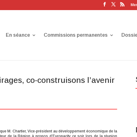
Men
En séance
Commissions permanentes
Dossie
irages, co-construisons l’avenir
 que M. Chartier, Vice-président au développement économique de la
acteur de la Région à propos d’Europacity ce soir lors de la réunion