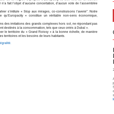
er n’a fait l’objet d’aucune concertation, d’aucun vote de l’assemblée
ier s’intitule « Stop aux mirages, co-construisons l’avenir”. Notre
dère qu’Europacity « constitue un véritable non-sens économique,
 dans des imitations des grands complexes hors sol, ne répondant pas
ment destinés à la consommation, tels que ceux créés à Dubaï ».
r le territoire du « Grand Roissy » à la bonne échelle, de manière
s territoires et les besoins de leurs habitants.
égralité.
S
s
l