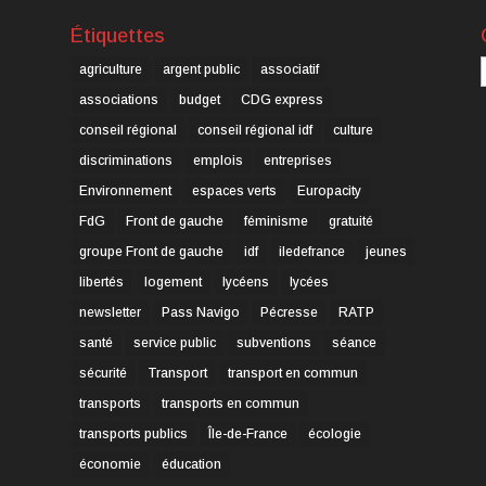
Étiquettes
C
agriculture
argent public
associatif
associations
budget
CDG express
conseil régional
conseil régional idf
culture
discriminations
emplois
entreprises
Environnement
espaces verts
Europacity
FdG
Front de gauche
féminisme
gratuité
groupe Front de gauche
idf
iledefrance
jeunes
libertés
logement
lycéens
lycées
newsletter
Pass Navigo
Pécresse
RATP
santé
service public
subventions
séance
sécurité
Transport
transport en commun
transports
transports en commun
transports publics
Île-de-France
écologie
économie
éducation