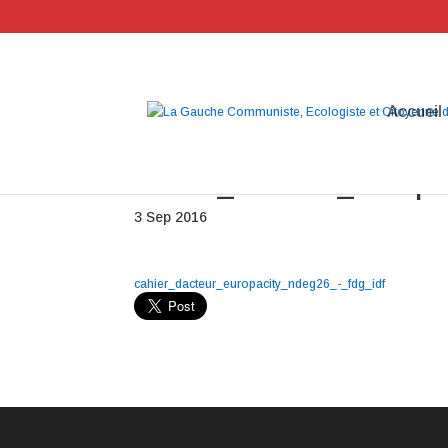
Accueil
cahier_dacteur_europa
3 Sep 2016
cahier_dacteur_europacity_ndeg26_-_fdg_idf