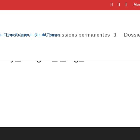
Men
En séance
Commissions permanentes
Dossie
city_ndeg26_-_fdg_idf