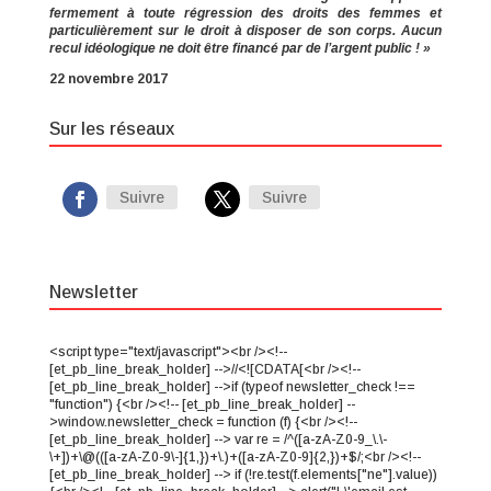
fermement à toute régression des droits des femmes et
particulièrement sur le droit à disposer de son corps. Aucun
recul idéologique ne doit être financé par de l’argent public ! »
22 novembre 2017
Sur les réseaux
Suivre
Suivre
Newsletter
<script type="text/javascript"><br /><!--
[et_pb_line_break_holder] -->//<![CDATA[<br /><!--
[et_pb_line_break_holder] -->if (typeof newsletter_check !==
"function") {<br /><!-- [et_pb_line_break_holder] --
>window.newsletter_check = function (f) {<br /><!--
[et_pb_line_break_holder] --> var re = /^([a-zA-Z0-9_\.\-
\+])+\@(([a-zA-Z0-9\-]{1,})+\.)+([a-zA-Z0-9]{2,})+$/;<br /><!--
[et_pb_line_break_holder] --> if (!re.test(f.elements["ne"].value))