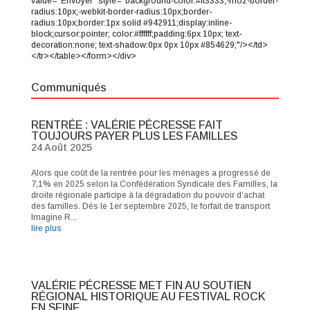
value="Envoyer" style="background-color:#ff3333;-moz-border-
radius:10px;-webkit-border-radius:10px;border-
radius:10px;border:1px solid #942911;display:inline-
block;cursor:pointer; color:#ffffff;padding:6px 10px; text-
decoration:none; text-shadow:0px 0px 10px #854629;"/></td>
</tr></table></form></div>
Communiqués
RENTRÉE : VALÉRIE PÉCRESSE FAIT
TOUJOURS PAYER PLUS LES FAMILLES
24 Août 2025
Alors que coût de la rentrée pour les ménages a progressé de
7,1% en 2025 selon la Confédération Syndicale des Familles, la
droite régionale participe à la dégradation du pouvoir d’achat
des familles. Dès le 1er septembre 2025, le forfait de transport
Imagine R...
lire plus
VALÉRIE PÉCRESSE MET FIN AU SOUTIEN
RÉGIONAL HISTORIQUE AU FESTIVAL ROCK
EN SEINE