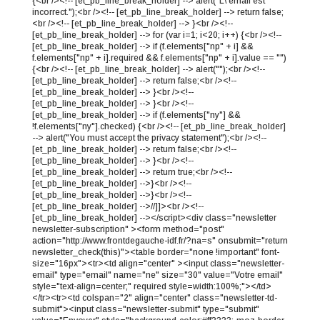
{<br /><!-- [et_pb_line_break_holder] --> alert("L\'email est
incorrect.");<br /><!-- [et_pb_line_break_holder] --> return false;
<br /><!-- [et_pb_line_break_holder] --> }<br /><!--
[et_pb_line_break_holder] --> for (var i=1; i<20; i++) {<br /><!--
[et_pb_line_break_holder] --> if (f.elements["np" + i] &&
f.elements["np" + i].required && f.elements["np" + i].value == "")
{<br /><!-- [et_pb_line_break_holder] --> alert("");<br /><!--
[et_pb_line_break_holder] --> return false;<br /><!--
[et_pb_line_break_holder] --> }<br /><!--
[et_pb_line_break_holder] --> }<br /><!--
[et_pb_line_break_holder] --> if (f.elements["ny"] &&
!f.elements["ny"].checked) {<br /><!-- [et_pb_line_break_holder]
--> alert("You must accept the privacy statement");<br /><!--
[et_pb_line_break_holder] --> return false;<br /><!--
[et_pb_line_break_holder] --> }<br /><!--
[et_pb_line_break_holder] --> return true;<br /><!--
[et_pb_line_break_holder] -->}<br /><!--
[et_pb_line_break_holder] -->}<br /><!--
[et_pb_line_break_holder] -->//]]><br /><!--
[et_pb_line_break_holder] --></script><div class="newsletter
newsletter-subscription" ><form method="post"
action="http://www.frontdegauche-idf.fr/?na=s" onsubmit="return
newsletter_check(this)"><table border="none !important" font-
size="16px"><tr><td align="center" ><input class="newsletter-
email" type="email" name="ne" size="30" value="Votre email"
style="text-align=center;" required style=width:100%;"></td>
</tr><tr><td colspan="2" align="center" class="newsletter-td-
submit"><input class="newsletter-submit" type="submit"