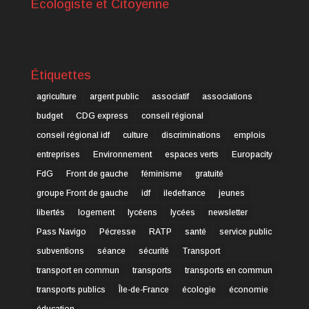
Ecologiste et Citoyenne
Étiquettes
agriculture
argent public
associatif
associations
budget
CDG express
conseil régional
conseil régional idf
culture
discriminations
emplois
entreprises
Environnement
espaces verts
Europacity
FdG
Front de gauche
féminisme
gratuité
groupe Front de gauche
idf
iledefrance
jeunes
libertés
logement
lycéens
lycées
newsletter
Pass Navigo
Pécresse
RATP
santé
service public
subventions
séance
sécurité
Transport
transport en commun
transports
transports en commun
transports publics
Île-de-France
écologie
économie