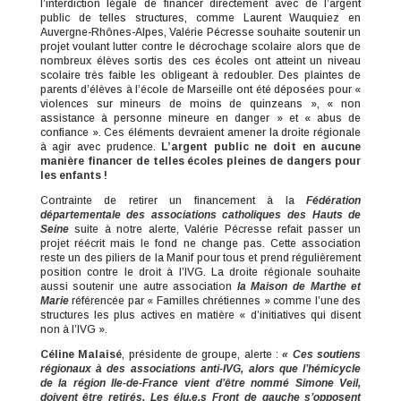
l’interdiction légale de financer directement avec de l’argent
public de telles structures, comme Laurent Wauquiez en
Auvergne-Rhônes-Alpes, Valérie Pécresse souhaite soutenir un
projet voulant lutter contre le décrochage scolaire alors que de
nombreux élèves sortis des ces écoles ont atteint un niveau
scolaire très faible les obligeant à redoubler. Des plaintes de
parents d’élèves à l’école de Marseille ont été déposées pour «
violences sur mineurs de moins de quinzeans », « non
assistance à personne mineure en danger » et « abus de
confiance ». Ces éléments devraient amener la droite régionale
à agir avec prudence.
L’argent public ne doit en aucune
manière financer de telles écoles pleines de dangers pour
les enfants !
Contrainte de retirer un financement à la
Fédération
départementale des associations catholiques des Hauts de
Seine
suite à notre alerte, Valérie Pécresse refait passer un
projet réécrit mais le fond ne change pas. Cette association
reste un des piliers de la Manif pour tous et prend régulièrement
position contre le droit à l’IVG. La droite régionale souhaite
aussi soutenir une autre association
la Maison de Marthe et
Marie
référencée par « Familles chrétiennes » comme l’une des
structures les plus actives en matière « d’initiatives qui disent
non à l’IVG ».
Céline Malaisé
, présidente de groupe, alerte :
« Ces soutiens
régionaux à des associations anti-IVG, alors que l’hémicycle
de la région Ile-de-France vient d’être nommé Simone Veil,
doivent être retirés. Les élu.e.s Front de gauche s’opposent