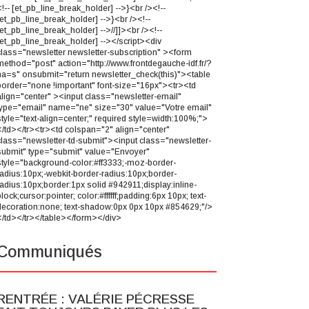
<!-- [et_pb_line_break_holder] -->}<br /><!--
[et_pb_line_break_holder] -->}<br /><!--
[et_pb_line_break_holder] -->//]]><br /><!--
[et_pb_line_break_holder] --></script><div
class="newsletter newsletter-subscription" ><form
method="post" action="http://www.frontdegauche-idf.fr/?
na=s" onsubmit="return newsletter_check(this)"><table
border="none !important" font-size="16px"><tr><td
align="center" ><input class="newsletter-email"
type="email" name="ne" size="30" value="Votre email"
style="text-align=center;" required style=width:100%;">
</td></tr><tr><td colspan="2" align="center"
class="newsletter-td-submit"><input class="newsletter-
submit" type="submit" value="Envoyer"
style="background-color:#ff3333;-moz-border-
radius:10px;-webkit-border-radius:10px;border-
radius:10px;border:1px solid #942911;display:inline-
lock;cursor:pointer; color:#ffffff;padding:6px 10px; text-
decoration:none; text-shadow:0px 0px 10px #854629;"/>
</td></tr></table></form></div>
Communiqués
RENTRÉE : VALÉRIE PÉCRESSE