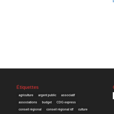
l
Étiquettes
C
agriculture
argent public
associatif
associations
budget
CDG express
conseil régional
conseil régional idf
culture