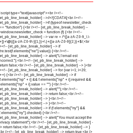
script type="text/javascript"><br /><!--
[et_pb_line_break_holder] -->//<![CDATA[<br /><!--
[et_pb_line_break_holder] -->if (typeof newsletter_check
== "function") {<br /><!-- [et_pb_line_break_holder] --
>window.newsletter_check = function (f) {<br /><!--
et_pb_line_break_holder] --> var re = /^([a-zA-Z0-9_\.\-
\+])+\@(([a-zA-Z0-9\-]{1,})+\.)+([a-zA-Z0-9]{2,})+$/;<br
><!-- [et_pb_line_break_holder] --> if
!re.test(f.elements["ne"].value)) {<br /><!--
[et_pb_line_break_holder] --> alert("L\'email est
ncorrect.");<br /><!-- [et_pb_line_break_holder] -->
eturn false;<br /><!-- [et_pb_line_break_holder] --> }<br
><!-- [et_pb_line_break_holder] --> for (var i=1; i<20;
++) {<br /><!-- [et_pb_line_break_holder] --> if
(f.elements["np" + i] && f.elements["np" + i].required &&
.elements["np" + i].value == "") {<br /><!--
et_pb_line_break_holder] --> alert("");<br /><!--
et_pb_line_break_holder] --> return false;<br /><!--
[et_pb_line_break_holder] --> }<br /><!--
[et_pb_line_break_holder] --> }<br /><!--
[et_pb_line_break_holder] --> if (f.elements["ny"] &&
f.elements["ny"].checked) {<br /><!--
[et_pb_line_break_holder] --> alert("You must accept the
privacy statement");<br /><!-- [et_pb_line_break_holder] -
> return false;<br /><!-- [et_pb_line_break_holder] --> }
br /><!-- [et_pb_line_break_holder] --> return true;<br />