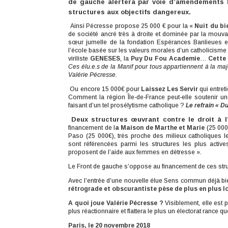
de gauche alertera par voie d’amendements l
structures aux objectifs dangereux.
Ainsi Pécresse propose 25 000 € pour la «
Nuit du b
de société ancré très à droite et dominée par la mouvan
sœur jumelle de la fondation Espérances Banlieues et
l’école basée sur les valeurs morales d’un catholicisme 
viriliste
GENESES
, la
Puy Du Fou Academie
…
Cette
Ces élu.e.s de la Manif pour tous appartiennent à la major
Valérie Pécresse.
Ou encore 15 000€ pour
Laissez Les Servir
qui entret
Comment la région Île-de-France peut-elle soutenir une
faisant d’un tel prosélytisme catholique ?
Le refrain « D
Deux structures œuvrant contre le droit à l
financement de l
a Maison de Marthe et Marie
(25 000€
Paso (25 000€), très proche des milieux catholiques l
sont référencées parmi les structures les plus active
proposent de l’aide aux femmes en détresse ».
Le Front de gauche s’oppose au financement de ces stru
Avec l’entrée d’une nouvelle élue Sens commun déjà bie
rétrograde et obscurantiste pèse de plus en plus lo
A quoi joue Valérie Pécresse ?
Visiblement, elle est
plus réactionnaire et flattera le plus un électorat rance 
Paris, le 20 novembre 2018