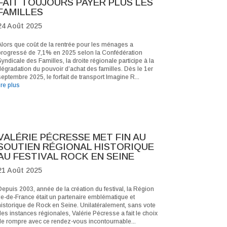
FAIT TOUJOURS PAYER PLUS LES
FAMILLES
24 Août 2025
Alors que coût de la rentrée pour les ménages a
progressé de 7,1% en 2025 selon la Confédération
yndicale des Familles, la droite régionale participe à la
dégradation du pouvoir d’achat des familles. Dès le 1er
eptembre 2025, le forfait de transport Imagine R...
ire plus
VALÉRIE PÉCRESSE MET FIN AU
SOUTIEN RÉGIONAL HISTORIQUE
AU FESTIVAL ROCK EN SEINE
21 Août 2025
Depuis 2003, année de la création du festival, la Région
Ile-de-France était un partenaire emblématique et
historique de Rock en Seine. Unilatéralement, sans vote
des instances régionales, Valérie Pécresse a fait le choix
de rompre avec ce rendez-vous incontournable...