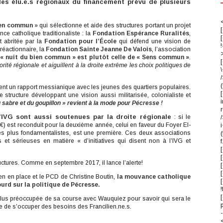
es élu.e.s régionaux du financement prévu de plusieurs
<
ien commun
» qui sélectionne et aide des structures portant un projet
ce catholique traditionaliste : la
Fondation Espérance Ruralités
,
 abritée par la
Fondation pour l’École
qui défend une vision de
!
réactionnaire, la
Fondation Sainte Jeanne De Valois
, l’association
 « nuit du bien commun » est plutôt celle de « Sens commun »
.
[
ité régionale et aiguillent à la droite extrême les choix politiques de
/
(
ient un rapport messianique avec les jeunes des quartiers populaires.
 structure développant une vision aussi militarisée, colonialiste et
i
u sabre et du goupillon » revient à la mode pour Pécresse !
r
’IVG sont aussi soutenues par la droite régionale
: si le
/
) est reconduit pour la deuxième année, celui en faveur du Foyer El-
i
es plus fondamentalistes, est une première. Ces deux associations
s et sérieuses en matière « d’initiatives qui disent non à l’IVG et
f
[
[
ctures. Comme en septembre 2017, il lance l’alerte!
n en place et le PCD de Christine Boutin,
la mouvance catholique
urd sur la politique de Pécresse.
!
 plus préoccupée de sa course avec Wauquiez pour savoir qui sera le
que de s’occuper des besoins des Francilien.ne.s.
-
<