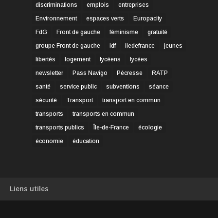
discriminations
emplois
entreprises
Environnement
espaces verts
Europacity
FdG
Front de gauche
féminisme
gratuité
groupe Front de gauche
idf
iledefrance
jeunes
libertés
logement
lycéens
lycées
newsletter
Pass Navigo
Pécresse
RATP
santé
service public
subventions
séance
sécurité
Transport
transport en commun
transports
transports en commun
transports publics
Île-de-France
écologie
économie
éducation
Liens utiles