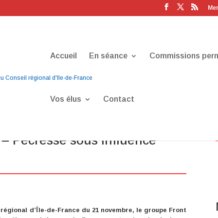
Men
Accueil
En séance
Commissions per
Vos élus
Contact
ns catholiques obscurantistes
G – Pécresse sous influence
régional d’Île-de-France du 21 novembre, le groupe Front