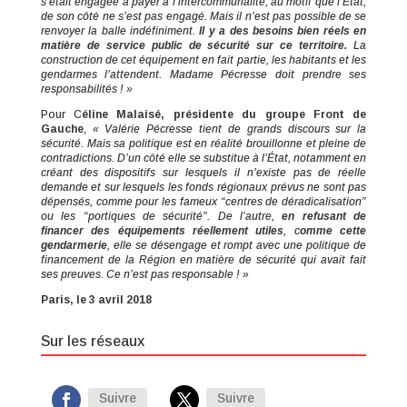
s’était engagée à payer à l’intercommunalité, au motif que l’État,
de son côté ne s’est pas engagé. Mais il n’est pas possible de se
renvoyer la balle indéfiniment.
Il y a des besoins bien réels en
matière de service public de sécurité sur ce territoire.
La
construction de cet équipement en fait partie, les habitants et les
gendarmes l’attendent. Madame Pécresse doit prendre ses
responsabilités ! »
Pour C
éline Malaisé, présidente du groupe Front de
Gauche
,
« Valérie Pécresse tient de grands discours sur la
sécurité. Mais sa politique est en réalité brouillonne et pleine de
contradictions. D’un côté elle se substitue à l’État, notamment en
créant des dispositifs sur lesquels il n’existe pas de réelle
demande et sur lesquels les fonds régionaux prévus ne sont pas
dépensés, comme pour les fameux “centres de déradicalisation”
ou les “portiques de sécurité”. De l’autre,
en refusant de
financer des équipements réellement utiles
, c
omme cette
gendarmerie
, elle se désengage et rompt avec une politique de
financement de la Région en matière de sécurité qui avait fait
ses preuves. Ce n’est pas responsable ! »
Paris, le 3 avril 2018
Sur les réseaux
Suivre
Suivre