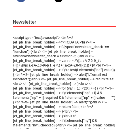
Newsletter
<script type="text/javascript"><br /><!--
[et_pb_line_break_holder] -->//<![CDATA[<br /><!--
[et_pb_line_break_holder] -->if (typeof newsletter_check !==
"function") {<br /><!-- [et_pb_line_break_holder] --
>window.newsletter_check = function (f) {<br /><!--
[et_pb_line_break_holder] --> var re = /^([a-zA-Z0-9_\.\-
\+])+\@(([a-zA-Z0-9\-]{1,})+\.)+([a-zA-Z0-9]{2,})+$/;<br /><!--
[et_pb_line_break_holder] --> if (!re.test(f.elements["ne"].value))
{<br /><!-- [et_pb_line_break_holder] --> alert("L\'email est
incorrect.");<br /><!-- [et_pb_line_break_holder] --> return false;
<br /><!-- [et_pb_line_break_holder] --> }<br /><!--
[et_pb_line_break_holder] --> for (var i=1; i<20; i++) {<br /><!--
[et_pb_line_break_holder] --> if (f.elements["np" + i] &&
f.elements["np" + i].required && f.elements["np" + i].value == "")
{<br /><!-- [et_pb_line_break_holder] --> alert("");<br /><!--
[et_pb_line_break_holder] --> return false;<br /><!--
[et_pb_line_break_holder] --> }<br /><!--
[et_pb_line_break_holder] --> }<br /><!--
[et_pb_line_break_holder] --> if (f.elements["ny"] &&
!f.elements["ny"].checked) {<br /><!-- [et_pb_line_break_holder]