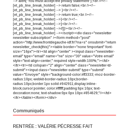
--> alert("You must accept the privacy statement");<br /><!--
[et_pb_line_break_holder] --> return false;<br /><!--
[et_pb_line_break_holder] --> }<br /><!--
[et_pb_line_break_holder] --> return true;<br /><!--
[et_pb_line_break_holder] -->}<br /><!--
[et_pb_line_break_holder] -->}<br /><!--
[et_pb_line_break_holder] -->//]]><br /><!--
[et_pb_line_break_holder] --></script><div class="newsletter
newsletter-subscription" ><form method="post"
action="http://www.frontdegauche-idf.fr/?na=s" onsubmit="return
newsletter_check(this)"><table border="none !important" font-
size="16px"><tr><td align="center" ><input class="newsletter-
email" type="email" name="ne" size="30" value="Votre email"
style="text-align=center;" required style=width:100%;"></td>
</tr><tr><td colspan="2" align="center" class="newsletter-td-
submit"><input class="newsletter-submit" type="submit"
value="Envoyer" style="background-color:#ff3333;-moz-border-
radius:10px;-webkit-border-radius:10px;border-
radius:10px;border:1px solid #942911;display:inline-
block;cursor:pointer; color:#ffffff;padding:6px 10px; text-
decoration:none; text-shadow:0px 0px 10px #854629;"/></td>
</tr></table></form></div>
Communiqués
RENTRÉE : VALÉRIE PÉCRESSE FAIT