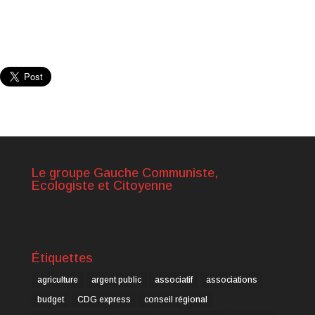
Le groupe Gauche Communiste,
Ecologiste et Citoyenne
Étiquettes
agriculture
argent public
associatif
associations
budget
CDG express
conseil régional