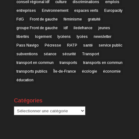
conseil régional idf
culture
discriminations
emplois
entreprises
Environnement
espaces verts
Europacity
FdG
Front de gauche
féminisme
gratuité
groupe Front de gauche
idf
iledefrance
jeunes
libertés
logement
lycéens
lycées
newsletter
Pass Navigo
Pécresse
RATP
santé
service public
subventions
séance
sécurité
Transport
transport en commun
transports
transports en commun
transports publics
Île-de-France
écologie
économie
éducation
Catégories
Catégories