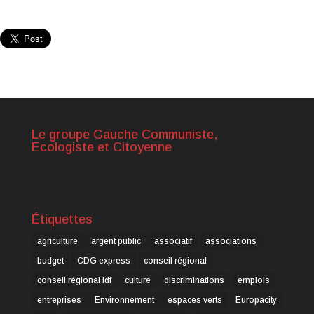
Le groupe Gauche Communiste,
Ecologiste et Citoyenne
Étiquettes
agriculture
argent public
associatif
associations
budget
CDG express
conseil régional
conseil régional idf
culture
discriminations
emplois
entreprises
Environnement
espaces verts
Europacity