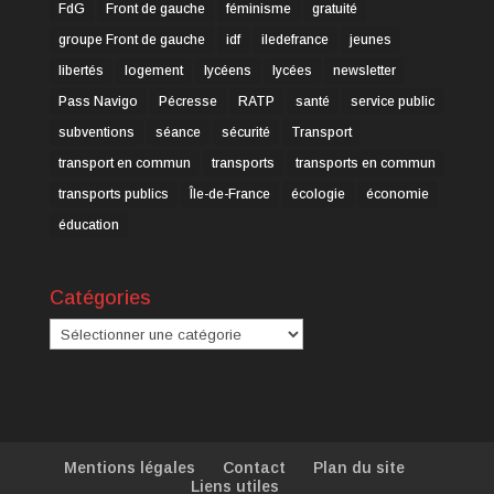
FdG
Front de gauche
féminisme
gratuité
groupe Front de gauche
idf
iledefrance
jeunes
libertés
logement
lycéens
lycées
newsletter
Pass Navigo
Pécresse
RATP
santé
service public
subventions
séance
sécurité
Transport
transport en commun
transports
transports en commun
transports publics
Île-de-France
écologie
économie
éducation
Catégories
Catégories
Mentions légales
Contact
Plan du site
Liens utiles