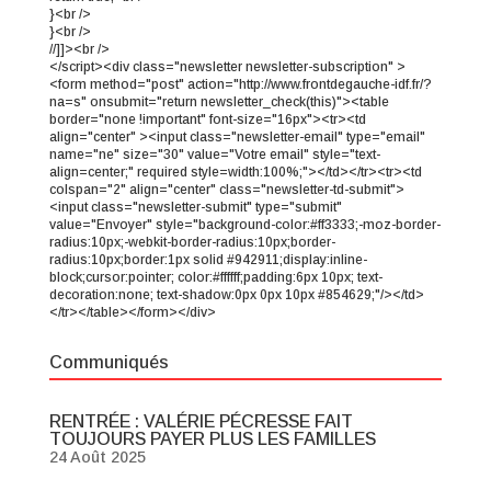
}<br />
}<br />
//]]><br />
</script><div class="newsletter newsletter-subscription" >
<form method="post" action="http://www.frontdegauche-idf.fr/?
na=s" onsubmit="return newsletter_check(this)"><table
border="none !important" font-size="16px"><tr><td
align="center" ><input class="newsletter-email" type="email"
name="ne" size="30" value="Votre email" style="text-
align=center;" required style=width:100%;"></td></tr><tr><td
colspan="2" align="center" class="newsletter-td-submit">
<input class="newsletter-submit" type="submit"
value="Envoyer" style="background-color:#ff3333;-moz-border-
radius:10px;-webkit-border-radius:10px;border-
radius:10px;border:1px solid #942911;display:inline-
block;cursor:pointer; color:#ffffff;padding:6px 10px; text-
decoration:none; text-shadow:0px 0px 10px #854629;"/></td>
</tr></table></form></div>
Communiqués
RENTRÉE : VALÉRIE PÉCRESSE FAIT
TOUJOURS PAYER PLUS LES FAMILLES
24 Août 2025