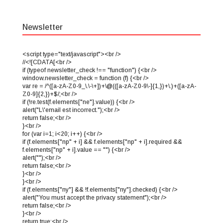
Newsletter
<script type="text/javascript"><br />
//<![CDATA[<br />
if (typeof newsletter_check !== "function") {<br />
window.newsletter_check = function (f) {<br />
var re = /^([a-zA-Z0-9_\.\-\+])+\@(([a-zA-Z0-9\-]{1,})+\.)+([a-zA-
Z0-9]{2,})+$/;<br />
if (!re.test(f.elements["ne"].value)) {<br />
alert("L\'email est incorrect.");<br />
return false;<br />
}<br />
for (var i=1; i<20; i++) {<br />
if (f.elements["np" + i] && f.elements["np" + i].required &&
f.elements["np" + i].value == "") {<br />
alert("");<br />
return false;<br />
}<br />
}<br />
if (f.elements["ny"] && !f.elements["ny"].checked) {<br />
alert("You must accept the privacy statement");<br />
return false;<br />
}<br />
return true;<br />