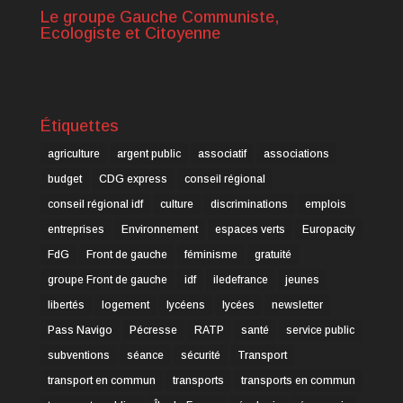
Le groupe Gauche Communiste,
Ecologiste et Citoyenne
Étiquettes
agriculture
argent public
associatif
associations
budget
CDG express
conseil régional
conseil régional idf
culture
discriminations
emplois
entreprises
Environnement
espaces verts
Europacity
FdG
Front de gauche
féminisme
gratuité
groupe Front de gauche
idf
iledefrance
jeunes
libertés
logement
lycéens
lycées
newsletter
Pass Navigo
Pécresse
RATP
santé
service public
subventions
séance
sécurité
Transport
transport en commun
transports
transports en commun