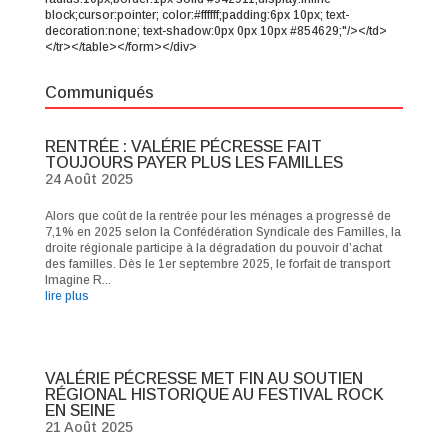
block;cursor:pointer; color:#ffffff;padding:6px 10px; text-
decoration:none; text-shadow:0px 0px 10px #854629;"/></td>
</tr></table></form></div>
Communiqués
RENTRÉE : VALÉRIE PÉCRESSE FAIT
TOUJOURS PAYER PLUS LES FAMILLES
24 Août 2025
Alors que coût de la rentrée pour les ménages a progressé de
7,1% en 2025 selon la Confédération Syndicale des Familles, la
droite régionale participe à la dégradation du pouvoir d’achat
des familles. Dès le 1er septembre 2025, le forfait de transport
Imagine R...
lire plus
VALÉRIE PÉCRESSE MET FIN AU SOUTIEN
RÉGIONAL HISTORIQUE AU FESTIVAL ROCK
EN SEINE
21 Août 2025