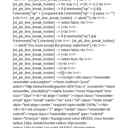
[et_pb_line_break_holder] --> for (var i=1; i<20; i++) {<br /><!--
[et_pb_line_break_holder] --> if (f.elements["np" + i] &&
f.elements["np" + i].required && f.elements["np" + i].value == "")
{<br /><!-- [et_pb_line_break_holder] --> alert("");<br /><!--
[et_pb_line_break_holder] --> return false;<br /><!--
[et_pb_line_break_holder] --> }<br /><!--
[et_pb_line_break_holder] --> }<br /><!--
[et_pb_line_break_holder] --> if (f.elements["ny"] &&
!f.elements["ny"].checked) {<br /><!-- [et_pb_line_break_holder]
--> alert("You must accept the privacy statement");<br /><!--
[et_pb_line_break_holder] --> return false;<br /><!--
[et_pb_line_break_holder] --> }<br /><!--
[et_pb_line_break_holder] --> return true;<br /><!--
[et_pb_line_break_holder] -->}<br /><!--
[et_pb_line_break_holder] -->}<br /><!--
[et_pb_line_break_holder] -->//]]><br /><!--
[et_pb_line_break_holder] --></script><div class="newsletter
newsletter-subscription" ><form method="post"
action="http://www.frontdegauche-idf.fr/?na=s" onsubmit="return
newsletter_check(this)"><table border="none !important" font-
size="16px"><tr><td align="center" ><input class="newsletter-
email" type="email" name="ne" size="30" value="Votre email"
style="text-align=center;" required style=width:100%;"></td>
</tr><tr><td colspan="2" align="center" class="newsletter-td-
submit"><input class="newsletter-submit" type="submit"
value="Envoyer" style="background-color:#ff3333;-moz-border-
radius:10px;-webkit-border-radius:10px;border-
radius:10px;border:1px solid #942911;display:inline-