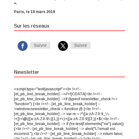
».
Paris, le 19 mars 2019
Sur les réseaux
Suivre
Suivre
Newsletter
<script type="text/javascript"><br /><!--
[et_pb_line_break_holder] -->//<![CDATA[<br /><!--
[et_pb_line_break_holder] -->if (typeof newsletter_check !==
"function") {<br /><!-- [et_pb_line_break_holder] --
>window.newsletter_check = function (f) {<br /><!--
[et_pb_line_break_holder] --> var re = /^([a-zA-Z0-9_\.\-
\+])+\@(([a-zA-Z0-9\-]{1,})+\.)+([a-zA-Z0-9]{2,})+$/;<br /><!--
[et_pb_line_break_holder] --> if (!re.test(f.elements["ne"].value))
{<br /><!-- [et_pb_line_break_holder] --> alert("L\'email est
incorrect.");<br /><!-- [et_pb_line_break_holder] --> return false;
<br /><!-- [et_pb_line_break_holder] --> }<br /><!--