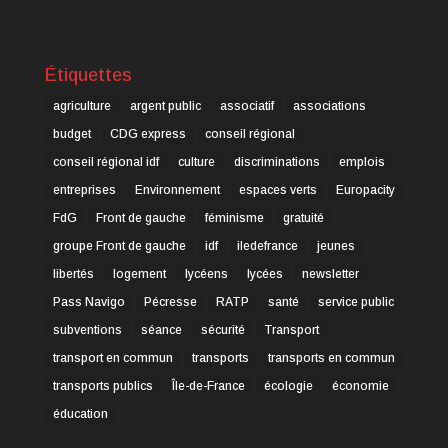
Étiquettes
agriculture
argent public
associatif
associations
budget
CDG express
conseil régional
conseil régional idf
culture
discriminations
emplois
entreprises
Environnement
espaces verts
Europacity
FdG
Front de gauche
féminisme
gratuité
groupe Front de gauche
idf
iledefrance
jeunes
libertés
logement
lycéens
lycées
newsletter
Pass Navigo
Pécresse
RATP
santé
service public
subventions
séance
sécurité
Transport
transport en commun
transports
transports en commun
transports publics
Île-de-France
écologie
économie
éducation