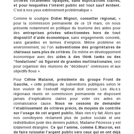
critères totalement opaques, sans explications claires,
et pour lesquelles l’intérêt public est tout sauf évident.
C’est à nos yeux extrêmement problématique ».
Comme le souligne
Didier Mignot, conseiller régional,
«
pour la commission permanente de ce 19 mars, on nous
présente notamment en politique du tourisme des aides pour
des
entreprises privées sélectionnées hors de tout
dispositif d’aide économique
, sans engagements concrets,
sans garanties en termes d’emplois. Même problème en
environnement, où l’on
subventionne des propriétaires de
châteaux sans plus de critères
. De même en développement
économique avec des a
ides à des think tanks ou des
“fondations“ où figurent de grandes multinationales
, ceci
pour organiser des réunions de “décideurs” onéreuses et aux
objectifs flous ».
Pour
Céline Malaisé, présidente du groupe Front de
Gauche,
« cette politique de subventions publiques selon le
bon vouloir de l’exécutif régional doit cesser. Les élu.e.s
régionaux réunis en commission permanente ne disposent
jamais d’explications claires pour voter ces aides en
connaissance cause.
Nous ne cessons de demander
l’établissement de critères précis, de moyens de contrôle
sur l’usage de cet argent public.
Mais rien n’y fait. Alors que
nos concitoyens réclament plus de justice sociale et une
redistribution juste des deniers publics, Madame Pécresse y est
totalement étrangère.
Ce qui l’anime, comme E.Macron, est
de faire ruisseler l’argent public vers ceux qui en ont déjà