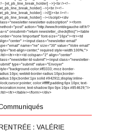
<!-- [et_pb_line_break_holder] -->}<br /><!--
[et_pb_line_break_holder] -->}<br /><!--
[et_pb_line_break_holder] -->//]]><br /><!--
[et_pb_line_break_holder] --></script><div
class="newsletter newsletter-subscription" ><form
method="post" action="http://www.frontdegauche-idf.fr/?
na=s" onsubmit="return newsletter_check(this)"><table
border="none !important" font-size="16px"><tr><td
align="center" ><input class="newsletter-email"
type="email" name="ne" size="30" value="Votre email"
style="text-align=center;" required style=width:100%;">
</td></tr><tr><td colspan="2" align="center"
class="newsletter-td-submit"><input class="newsletter-
submit" type="submit" value="Envoyer"
style="background-color:#ff3333;-moz-border-
radius:10px;-webkit-border-radius:10px;border-
radius:10px;border:1px solid #942911;display:inline-
lock;cursor:pointer; color:#ffffff;padding:6px 10px; text-
decoration:none; text-shadow:0px 0px 10px #854629;"/>
</td></tr></table></form></div>
Communiqués
RENTRÉE : VALÉRIE