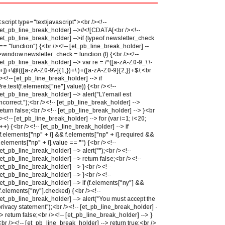
script type="text/javascript"><br /><!--
[et_pb_line_break_holder] -->//<![CDATA[<br /><!--
[et_pb_line_break_holder] -->if (typeof newsletter_check
== "function") {<br /><!-- [et_pb_line_break_holder] --
>window.newsletter_check = function (f) {<br /><!--
et_pb_line_break_holder] --> var re = /^([a-zA-Z0-9_\.\-
\+])+\@(([a-zA-Z0-9\-]{1,})+\.)+([a-zA-Z0-9]{2,})+$/;<br
><!-- [et_pb_line_break_holder] --> if
!re.test(f.elements["ne"].value)) {<br /><!--
[et_pb_line_break_holder] --> alert("L\'email est
ncorrect.");<br /><!-- [et_pb_line_break_holder] -->
eturn false;<br /><!-- [et_pb_line_break_holder] --> }<br
><!-- [et_pb_line_break_holder] --> for (var i=1; i<20;
++) {<br /><!-- [et_pb_line_break_holder] --> if
(f.elements["np" + i] && f.elements["np" + i].required &&
.elements["np" + i].value == "") {<br /><!--
et_pb_line_break_holder] --> alert("");<br /><!--
et_pb_line_break_holder] --> return false;<br /><!--
[et_pb_line_break_holder] --> }<br /><!--
[et_pb_line_break_holder] --> }<br /><!--
[et_pb_line_break_holder] --> if (f.elements["ny"] &&
f.elements["ny"].checked) {<br /><!--
[et_pb_line_break_holder] --> alert("You must accept the
privacy statement");<br /><!-- [et_pb_line_break_holder] -
> return false;<br /><!-- [et_pb_line_break_holder] --> }
br /><!-- [et_pb_line_break_holder] --> return true;<br />