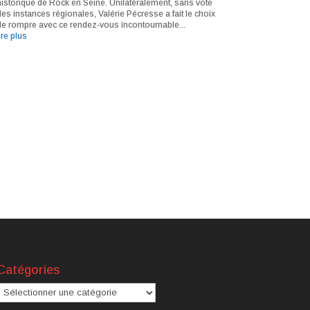
historique de Rock en Seine. Unilatéralement, sans vote
des instances régionales, Valérie Pécresse a fait le choix
de rompre avec ce rendez-vous incontournable...
ire plus
Catégories
atégories