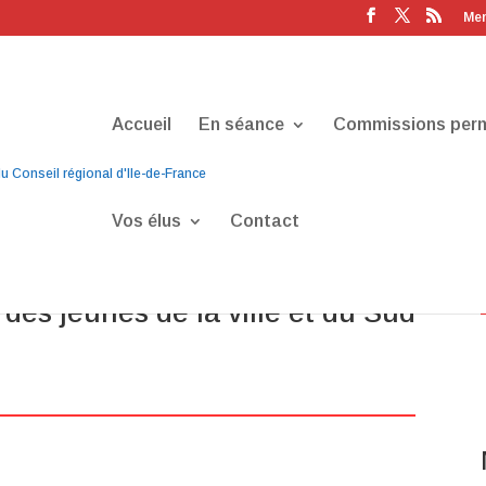
Men
Accueil
En séance
Commissions per
Vos élus
Contact
gneux : une excellente nouvelle
n des jeunes de la ville et du Sud