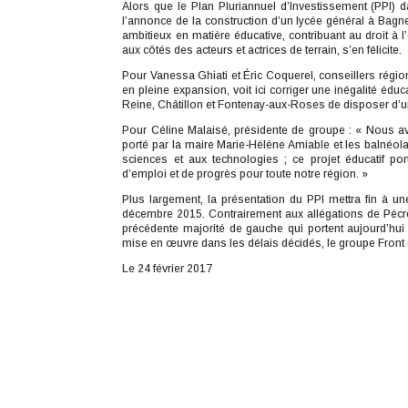
Alors que le Plan Pluriannuel d’Investissement (PPI) 
l’annonce de la construction d’un lycée général à Bagne
ambitieux en matière éducative, contribuant au droit à
aux côtés des acteurs et actrices de terrain, s’en félicite.
Pour Vanessa Ghiati et Éric Coquerel, conseillers régio
en pleine expansion, voit ici corriger une inégalité éduc
Reine, Châtillon et Fontenay-aux-Roses de disposer d’un
Pour Céline Malaisé, présidente de groupe : « Nous avo
porté par la maire Marie-Hélène Amiable et les balnéola
sciences et aux technologies ; ce projet éducatif p
d’emploi et de progrès pour toute notre région. »
Plus largement, la présentation du PPI mettra fin à 
décembre 2015. Contrairement aux allégations de Pécre
précédente majorité de gauche qui portent aujourd’hui
mise en œuvre dans les délais décidés, le groupe Front d
Le 24 février 2017