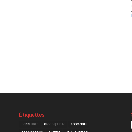
l
Étiquettes
C
agriculture
argent public
associatif