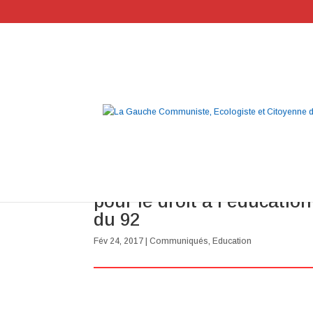
Un lycée général pour Ba
pour le droit à l’éducatio
du 92
Fév 24, 2017
|
Communiqués
,
Education