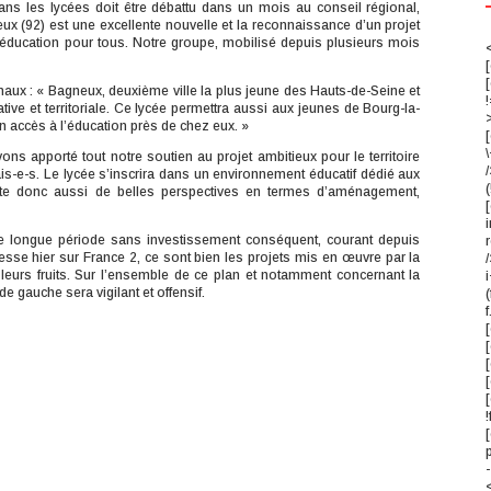
dans les lycées doit être débattu dans un mois au conseil régional,
ux (92) est une excellente nouvelle et la reconnaissance d’un projet
 l’éducation pour tous. Notre groupe, mobilisé depuis plusieurs mois
<
naux : « Bagneux, deuxième ville la plus jeune des Hauts-de-Seine et
!
ative et territoriale. Ce lycée permettra aussi aux jeunes de Bourg-la-
 accès à l’éducation près de chez eux. »
[
ns apporté tout notre soutien au projet ambitieux pour le territoire
/
is-e-s. Le lycée s’inscrira dans un environnement éducatif dédié aux
(
orte donc aussi de belles perspectives en termes d’aménagement,
i
une longue période sans investissement conséquent, courant depuis
r
sse hier sur France 2, ce sont bien les projets mis en œuvre par la
/
 leurs fruits. Sur l’ensemble de ce plan et notamment concernant la
i
e gauche sera vigilant et offensif.
f
[
[
!
-
<