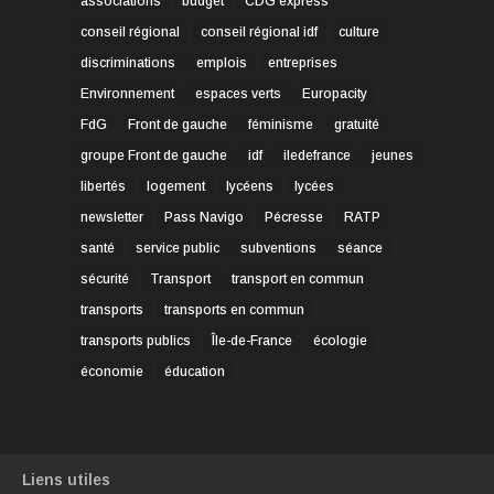
associations
budget
CDG express
conseil régional
conseil régional idf
culture
discriminations
emplois
entreprises
Environnement
espaces verts
Europacity
FdG
Front de gauche
féminisme
gratuité
groupe Front de gauche
idf
iledefrance
jeunes
libertés
logement
lycéens
lycées
newsletter
Pass Navigo
Pécresse
RATP
santé
service public
subventions
séance
sécurité
Transport
transport en commun
transports
transports en commun
transports publics
Île-de-France
écologie
économie
éducation
Liens utiles