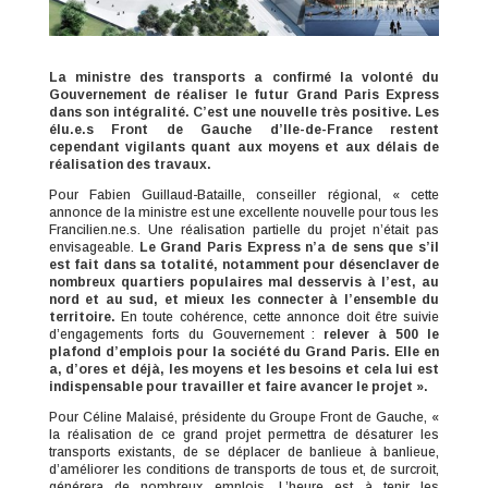
La ministre des transports a confirmé la volonté du
Gouvernement de réaliser le futur Grand Paris Express
dans son intégralité. C’est une nouvelle très positive. Les
élu.e.s Front de Gauche d’Ile-de-France restent
cependant vigilants quant aux moyens et aux délais de
réalisation des travaux.
Pour Fabien Guillaud-Bataille, conseiller régional, « cette
annonce de la ministre
est une excellente nouvelle pour tous les
Francilien.ne.s. Une réalisation partielle du projet n’était pas
envisageable.
Le Grand Paris Express n’a de sens que s’il
est fait dans sa totalité, notamment pour désenclaver de
nombreux quartiers populaires mal desservis à l’est, au
nord et au sud, et mieux les connecter à l’ensemble du
territoire.
En toute cohérence, cette annonce doit être suivie
d’engagements forts du Gouvernement :
relever à 500 le
plafond d’emplois pour la société du Grand Paris. Elle en
a, d’ores et déjà, les moyens et les besoins et cela lui est
indispensable pour travailler et faire avancer le projet ».
Pour Céline Malaisé, présidente du Groupe Front de Gauche, «
la réalisation de ce grand projet permettra de désaturer les
transports existants, de se déplacer de banlieue à banlieue,
d’améliorer les conditions de transports de tous et, de surcroit,
générera de nombreux emplois. L’heure est à tenir les