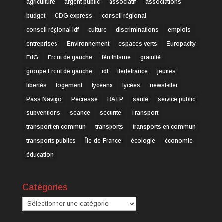
agriculture
argent public
associatif
associations
budget
CDG express
conseil régional
conseil régional idf
culture
discriminations
emplois
entreprises
Environnement
espaces verts
Europacity
FdG
Front de gauche
féminisme
gratuité
groupe Front de gauche
idf
iledefrance
jeunes
libertés
logement
lycéens
lycées
newsletter
Pass Navigo
Pécresse
RATP
santé
service public
subventions
séance
sécurité
Transport
transport en commun
transports
transports en commun
transports publics
Île-de-France
écologie
économie
éducation
Catégories
Catégories