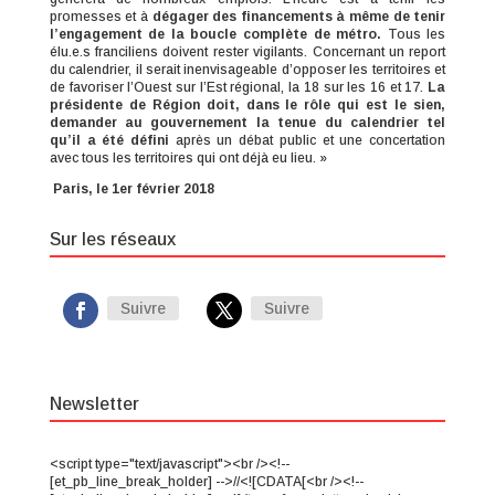
promesses et à
dégager des financements à même de tenir
l’engagement de la boucle complète de métro.
Tous les
élu.e.s franciliens doivent rester vigilants. Concernant un report
du calendrier, il serait inenvisageable d’opposer les territoires et
de favoriser l’Ouest sur l’Est régional, la 18 sur les 16 et 17.
La
présidente de Région doit, dans le rôle qui est le sien,
demander au gouvernement la tenue du calendrier tel
qu’il a été défini
après un débat public et une concertation
avec tous les territoires qui ont déjà eu lieu. »
Paris, le 1er février 2018
Sur les réseaux
Suivre
Suivre
Newsletter
<script type="text/javascript"><br /><!--
[et_pb_line_break_holder] -->//<![CDATA[<br /><!--