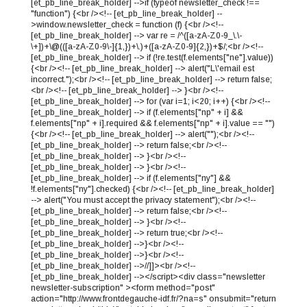
[et_pb_line_break_holder] -->if (typeof newsletter_check !==
"function") {<br /><!-- [et_pb_line_break_holder] --
>window.newsletter_check = function (f) {<br /><!--
[et_pb_line_break_holder] --> var re = /^([a-zA-Z0-9_\.\-
\+])+\@(([a-zA-Z0-9\-]{1,})+\.)+([a-zA-Z0-9]{2,})+$/;<br /><!--
[et_pb_line_break_holder] --> if (!re.test(f.elements["ne"].value))
{<br /><!-- [et_pb_line_break_holder] --> alert("L\'email est
incorrect.");<br /><!-- [et_pb_line_break_holder] --> return false;
<br /><!-- [et_pb_line_break_holder] --> }<br /><!--
[et_pb_line_break_holder] --> for (var i=1; i<20; i++) {<br /><!--
[et_pb_line_break_holder] --> if (f.elements["np" + i] &&
f.elements["np" + i].required && f.elements["np" + i].value == "")
{<br /><!-- [et_pb_line_break_holder] --> alert("");<br /><!--
[et_pb_line_break_holder] --> return false;<br /><!--
[et_pb_line_break_holder] --> }<br /><!--
[et_pb_line_break_holder] --> }<br /><!--
[et_pb_line_break_holder] --> if (f.elements["ny"] &&
!f.elements["ny"].checked) {<br /><!-- [et_pb_line_break_holder]
--> alert("You must accept the privacy statement");<br /><!--
[et_pb_line_break_holder] --> return false;<br /><!--
[et_pb_line_break_holder] --> }<br /><!--
[et_pb_line_break_holder] --> return true;<br /><!--
[et_pb_line_break_holder] -->}<br /><!--
[et_pb_line_break_holder] -->}<br /><!--
[et_pb_line_break_holder] -->//]]><br /><!--
[et_pb_line_break_holder] --></script><div class="newsletter
newsletter-subscription" ><form method="post"
action="http://www.frontdegauche-idf.fr/?na=s" onsubmit="return