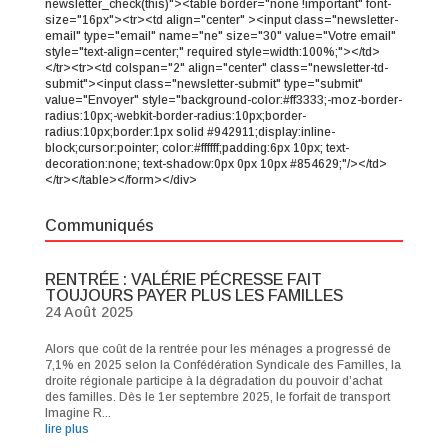
newsletter_check(this)"><table border="none !important" font-
size="16px"><tr><td align="center" ><input class="newsletter-
email" type="email" name="ne" size="30" value="Votre email"
style="text-align=center;" required style=width:100%;"></td>
</tr><tr><td colspan="2" align="center" class="newsletter-td-
submit"><input class="newsletter-submit" type="submit"
value="Envoyer" style="background-color:#ff3333;-moz-border-
radius:10px;-webkit-border-radius:10px;border-
radius:10px;border:1px solid #942911;display:inline-
block;cursor:pointer; color:#ffffff;padding:6px 10px; text-
decoration:none; text-shadow:0px 0px 10px #854629;"/></td>
</tr></table></form></div>
Communiqués
RENTRÉE : VALÉRIE PÉCRESSE FAIT
TOUJOURS PAYER PLUS LES FAMILLES
24 Août 2025
Alors que coût de la rentrée pour les ménages a progressé de
7,1% en 2025 selon la Confédération Syndicale des Familles, la
droite régionale participe à la dégradation du pouvoir d’achat
des familles. Dès le 1er septembre 2025, le forfait de transport
Imagine R...
lire plus