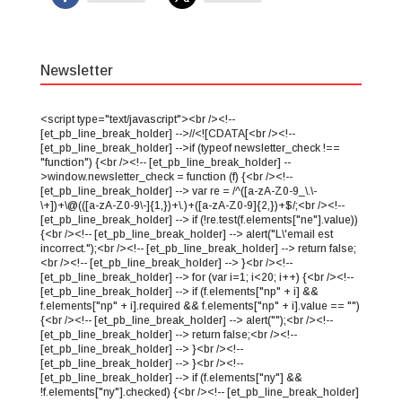
Newsletter
<script type="text/javascript"><br /><!--
[et_pb_line_break_holder] -->//<![CDATA[<br /><!--
[et_pb_line_break_holder] -->if (typeof newsletter_check !==
"function") {<br /><!-- [et_pb_line_break_holder] --
>window.newsletter_check = function (f) {<br /><!--
[et_pb_line_break_holder] --> var re = /^([a-zA-Z0-9_\.\-
\+])+\@(([a-zA-Z0-9\-]{1,})+\.)+([a-zA-Z0-9]{2,})+$/;<br /><!--
[et_pb_line_break_holder] --> if (!re.test(f.elements["ne"].value))
{<br /><!-- [et_pb_line_break_holder] --> alert("L\'email est
incorrect.");<br /><!-- [et_pb_line_break_holder] --> return false;
<br /><!-- [et_pb_line_break_holder] --> }<br /><!--
[et_pb_line_break_holder] --> for (var i=1; i<20; i++) {<br /><!--
[et_pb_line_break_holder] --> if (f.elements["np" + i] &&
f.elements["np" + i].required && f.elements["np" + i].value == "")
{<br /><!-- [et_pb_line_break_holder] --> alert("");<br /><!--
[et_pb_line_break_holder] --> return false;<br /><!--
[et_pb_line_break_holder] --> }<br /><!--
[et_pb_line_break_holder] --> }<br /><!--
[et_pb_line_break_holder] --> if (f.elements["ny"] &&
!f.elements["ny"].checked) {<br /><!-- [et_pb_line_break_holder]