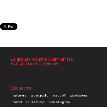
Le groupe Gauche Communiste,
Ecologiste et Citoyenne
Étiquettes
agriculture
argent public
associatif
associations
budget
CDG express
conseil régional