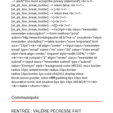
--> alert("You must accept the privacy statement");<br /><!--
[et_pb_line_break_holder] --> return false;<br /><!--
[et_pb_line_break_holder] --> }<br /><!--
[et_pb_line_break_holder] --> return true;<br /><!--
[et_pb_line_break_holder] -->}<br /><!--
[et_pb_line_break_holder] -->}<br /><!--
[et_pb_line_break_holder] -->//]]><br /><!--
[et_pb_line_break_holder] --></script><div class="newsletter
newsletter-subscription" ><form method="post"
action="http://www.frontdegauche-idf.fr/?na=s" onsubmit="return
newsletter_check(this)"><table border="none !important" font-
size="16px"><tr><td align="center" ><input class="newsletter-
email" type="email" name="ne" size="30" value="Votre email"
style="text-align=center;" required style=width:100%;"></td>
</tr><tr><td colspan="2" align="center" class="newsletter-td-
submit"><input class="newsletter-submit" type="submit"
value="Envoyer" style="background-color:#ff3333;-moz-border-
radius:10px;-webkit-border-radius:10px;border-
radius:10px;border:1px solid #942911;display:inline-
block;cursor:pointer; color:#ffffff;padding:6px 10px; text-
decoration:none; text-shadow:0px 0px 10px #854629;"/></td>
</tr></table></form></div>
Communiqués
RENTRÉE : VALÉRIE PÉCRESSE FAIT