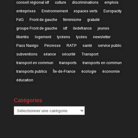
conseil régional idf
culture
discriminations
emplois
entreprises
Environnement
espaces verts
Europacity
FdG
Front de gauche
féminisme
gratuité
groupe Front de gauche
idf
iledefrance
jeunes
libertés
logement
lycéens
lycées
newsletter
Pass Navigo
Pécresse
RATP
santé
service public
subventions
séance
sécurité
Transport
transport en commun
transports
transports en commun
transports publics
Île-de-France
écologie
économie
éducation
Catégories
Catégories