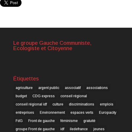
Le groupe Gauche Communiste,
Ecologiste et Citoyenne
Étiquettes
agriculture
argent public
associatif
associations
budget
CDG express
conseil régional
conseil régional idf
culture
discriminations
emplois
entreprises
Environnement
espaces verts
Europacity
FdG
Front de gauche
féminisme
gratuité
groupe Front de gauche
idf
iledefrance
jeunes