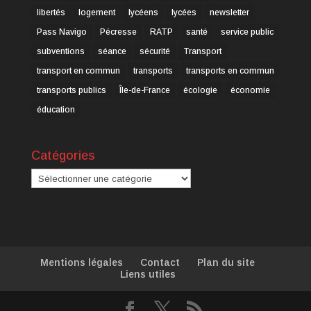
libertés
logement
lycéens
lycées
newsletter
Pass Navigo
Pécresse
RATP
santé
service public
subventions
séance
sécurité
Transport
transport en commun
transports
transports en commun
transports publics
Île-de-France
écologie
économie
éducation
Catégories
Catégories
Mentions légales
Contact
Plan du site
Liens utiles