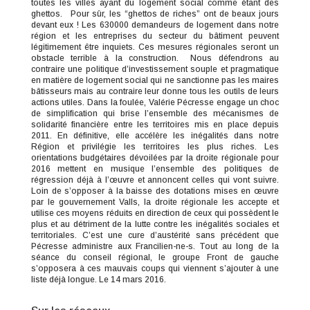
toutes les villes ayant du logement social comme étant des
ghettos. Pour sûr, les “ghettos de riches” ont de beaux jours
devant eux ! Les 630000 demandeurs de logement dans notre
région et les entreprises du secteur du bâtiment peuvent
légitimement être inquiets. Ces mesures régionales seront un
obstacle terrible à la construction. Nous défendrons au
contraire une politique d’investissement souple et pragmatique
en matière de logement social qui ne sanctionne pas les maires
bâtisseurs mais au contraire leur donne tous les outils de leurs
actions utiles. Dans la foulée, Valérie Pécresse engage un choc
de simplification qui brise l’ensemble des mécanismes de
solidarité financière entre les territoires mis en place depuis
2011. En définitive, elle accélère les inégalités dans notre
Région et privilégie les territoires les plus riches. Les
orientations budgétaires dévoilées par la droite régionale pour
2016 mettent en musique l’ensemble des politiques de
régression déjà à l’œuvre et annoncent celles qui vont suivre.
Loin de s’opposer à la baisse des dotations mises en œuvre
par le gouvernement Valls, la droite régionale les accepte et
utilise ces moyens réduits en direction de ceux qui possèdent le
plus et au détriment de la lutte contre les inégalités sociales et
territoriales. C’est une cure d’austérité sans précédent que
Pécresse administre aux Francilien-ne-s. Tout au long de la
séance du conseil régional, le groupe Front de gauche
s’opposera à ces mauvais coups qui viennent s’ajouter à une
liste déjà longue. Le 14 mars 2016.