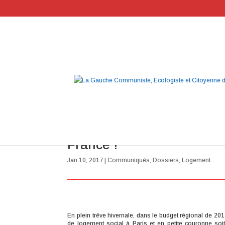
Pécresse veut amplifier la
France !
Jan 10, 2017
|
Communiqués
,
Dossiers
,
Logement
En plein trêve hivernale, dans le budget régional de 20
de logement social à Paris et en petite couronne soi