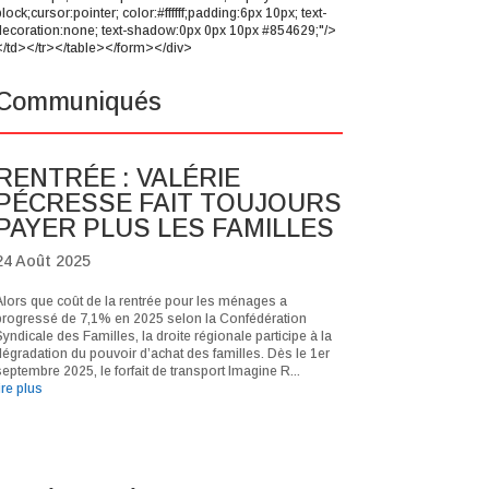
lock;cursor:pointer; color:#ffffff;padding:6px 10px; text-
decoration:none; text-shadow:0px 0px 10px #854629;"/>
</td></tr></table></form></div>
Communiqués
RENTRÉE : VALÉRIE
PÉCRESSE FAIT TOUJOURS
PAYER PLUS LES FAMILLES
24 Août 2025
Alors que coût de la rentrée pour les ménages a
progressé de 7,1% en 2025 selon la Confédération
yndicale des Familles, la droite régionale participe à la
dégradation du pouvoir d’achat des familles. Dès le 1er
eptembre 2025, le forfait de transport Imagine R...
ire plus