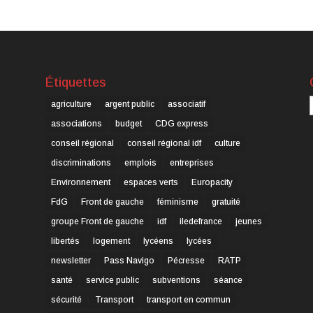
Étiquettes
C
agriculture
argent public
associatif
associations
budget
CDG express
conseil régional
conseil régional idf
culture
discriminations
emplois
entreprises
Environnement
espaces verts
Europacity
FdG
Front de gauche
féminisme
gratuité
groupe Front de gauche
idf
iledefrance
jeunes
libertés
logement
lycéens
lycées
newsletter
Pass Navigo
Pécresse
RATP
santé
service public
subventions
séance
sécurité
Transport
transport en commun