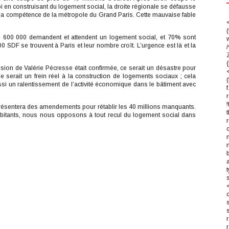
 en construisant du logement social, la droite régionale se défausse
 la compétence de la métropole du Grand Paris. Cette mauvaise fable
<
de 600 000 demandent et attendent un logement social, et 70% sont
0 SDF se trouvent à Paris et leur nombre croît. L’urgence est là et la
/
Z
{
ision de Valérie Pécresse était confirmée, ce serait un désastre pour
<
e serait un frein réel à la construction de logements sociaux ; cela
ssi un ralentissement de l’activité économique dans le bâtiment avec
f
r
résentera des amendements pour rétablir les 40 millions manquants.
t
habitants, nous nous opposons à tout recul du logement social dans
r