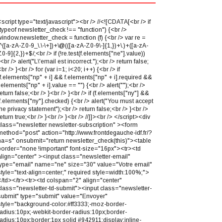
script type="text/javascript"><br /> //<![CDATA[<br /> if
(typeof newsletter_check !== "function") {<br />
window.newsletter_check = function (f) {<br /> var re =
^([a-zA-Z0-9_\.\-\+])+\@(([a-zA-Z0-9\-]{1,})+\.)+([a-zA-
0-9]{2,})+$/;<br /> if (!re.test(f.elements["ne"].value))
<br /> alert("L\'email est incorrect.");<br /> return false;
br /> }<br /> for (var i=1; i<20; i++) {<br /> if
(f.elements["np" + i] && f.elements["np" + i].required &&
.elements["np" + i].value == "") {<br /> alert("");<br />
eturn false;<br /> }<br /> }<br /> if (f.elements["ny"] &&
!f.elements["ny"].checked) {<br /> alert("You must accept
he privacy statement");<br /> return false;<br /> }<br />
eturn true;<br /> }<br /> }<br /> //]]><br /> </script><div
class="newsletter newsletter-subscription" ><form
method="post" action="http://www.frontdegauche-idf.fr/?
na=s" onsubmit="return newsletter_check(this)"><table
border="none !important" font-size="16px"><tr><td
align="center" ><input class="newsletter-email"
type="email" name="ne" size="30" value="Votre email"
style="text-align=center;" required style=width:100%;">
</td></tr><tr><td colspan="2" align="center"
class="newsletter-td-submit"><input class="newsletter-
submit" type="submit" value="Envoyer"
style="background-color:#ff3333;-moz-border-
radius:10px;-webkit-border-radius:10px;border-
radius:10px;border:1px solid #942911;display:inline-