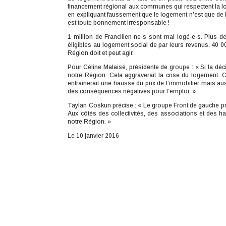
financement régional aux communes qui respectent la loi
en expliquant faussement que le logement n’est que de
est toute bonnement irresponsable !
1 million de Francilien-ne-s sont mal logé-e-s. Plus 
éligibles au logement social de par leurs revenus. 40 00
Région doit et peut agir.
Pour Céline Malaisé, présidente de groupe : « Si la déc
notre Région. Cela aggraverait la crise du logement. C
entrainerait une hausse du prix de l’immobilier mais au
des conséquences négatives pour l’emploi. »
Taylan Coskun précise : « Le groupe Front de gauche p
Aux côtés des collectivités, des associations et des 
notre Région. »
Le 10 janvier 2016