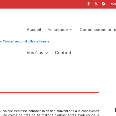
Men
Accueil
En séance
Commissions per
Vos élus
Contact
 crise du logement en Ile-de-
17, Valérie Pécresse annonce la fin des subventions à la construction
t une coupe de près de 40 millions d’euros. Après avoir coupé le