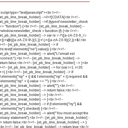
script type="text/javascript"><br /><!--
[et_pb_line_break_holder] -->//<![CDATA[<br /><!--
[et_pb_line_break_holder] -->if (typeof newsletter_check
== "function") {<br /><!-- [et_pb_line_break_holder] --
>window.newsletter_check = function (f) {<br /><!--
et_pb_line_break_holder] --> var re = /^([a-zA-Z0-9_\.\-
\+])+\@(([a-zA-Z0-9\-]{1,})+\.)+([a-zA-Z0-9]{2,})+$/;<br
><!-- [et_pb_line_break_holder] --> if
!re.test(f.elements["ne"].value)) {<br /><!--
[et_pb_line_break_holder] --> alert("L\'email est
ncorrect.");<br /><!-- [et_pb_line_break_holder] -->
eturn false;<br /><!-- [et_pb_line_break_holder] --> }<br
><!-- [et_pb_line_break_holder] --> for (var i=1; i<20;
++) {<br /><!-- [et_pb_line_break_holder] --> if
(f.elements["np" + i] && f.elements["np" + i].required &&
.elements["np" + i].value == "") {<br /><!--
et_pb_line_break_holder] --> alert("");<br /><!--
et_pb_line_break_holder] --> return false;<br /><!--
[et_pb_line_break_holder] --> }<br /><!--
[et_pb_line_break_holder] --> }<br /><!--
[et_pb_line_break_holder] --> if (f.elements["ny"] &&
f.elements["ny"].checked) {<br /><!--
[et_pb_line_break_holder] --> alert("You must accept the
privacy statement");<br /><!-- [et_pb_line_break_holder] -
> return false;<br /><!-- [et_pb_line_break_holder] --> }
br /><!-- [et_pb_line_break_holder] --> return true;<br />