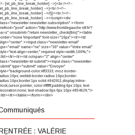
<!-- [et_pb_line_break_holder] -->}<br /><!--
[et_pb_line_break_holder] -->}<br /><!--
[et_pb_line_break_holder] -->//]]><br /><!--
[et_pb_line_break_holder] --></script><div
class="newsletter newsletter-subscription" ><form
method="post" action="http://www.frontdegauche-idf.fr/?
na=s" onsubmit="return newsletter_check(this)"><table
border="none !important" font-size="16px"><tr><td
align="center" ><input class="newsletter-email"
type="email" name="ne" size="30" value="Votre email"
style="text-align=center;" required style=width:100%;">
</td></tr><tr><td colspan="2" align="center"
class="newsletter-td-submit"><input class="newsletter-
submit" type="submit" value="Envoyer"
style="background-color:#ff3333;-moz-border-
radius:10px;-webkit-border-radius:10px;border-
radius:10px;border:1px solid #942911;display:inline-
lock;cursor:pointer; color:#ffffff;padding:6px 10px; text-
decoration:none; text-shadow:0px 0px 10px #854629;"/>
</td></tr></table></form></div>
Communiqués
RENTRÉE : VALÉRIE