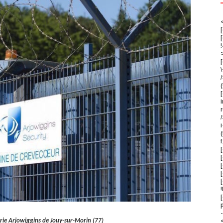
<
!
[
/
(
i
r
/
i
f
[
[
!
-
erie Arjowiggins de Jouy-sur-Morin (77)
<