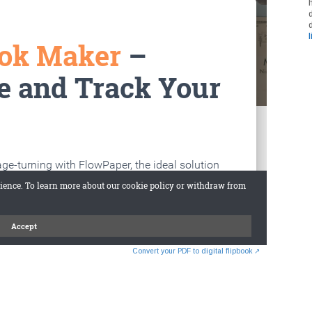
l
Convert your PDF to digital flipbook ↗