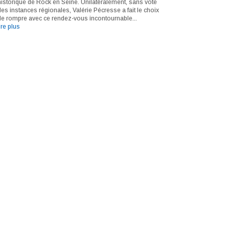
historique de Rock en Seine. Unilatéralement, sans vote
des instances régionales, Valérie Pécresse a fait le choix
de rompre avec ce rendez-vous incontournable...
ire plus