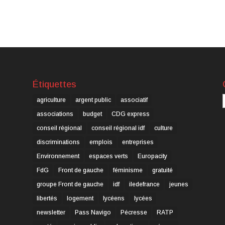
Étiquettes
C
agriculture
argent public
associatif
associations
budget
CDG express
conseil régional
conseil régional idf
culture
discriminations
emplois
entreprises
Environnement
espaces verts
Europacity
FdG
Front de gauche
féminisme
gratuité
groupe Front de gauche
idf
iledefrance
jeunes
libertés
logement
lycéens
lycées
newsletter
Pass Navigo
Pécresse
RATP