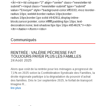
</tr><tr><td colspan="2" align="center" class="newsletter-td-
submit"><input class="newsletter-submit" type="submit"
value="Envoyer" style="background-color:#ff3333;-moz-border-
radius:10px;-webkit-border-radius:10px;border-
radius:10px;border:1px solid #942911;display:inline-
block;cursor:pointer; color:#ffffff;padding:6px 10px; text-
decoration:none; text-shadow:0px 0px 10px #854629;"/></td>
</tr></table></form></div>
Communiqués
RENTRÉE : VALÉRIE PÉCRESSE FAIT
TOUJOURS PAYER PLUS LES FAMILLES
24 Août 2025
Alors que coût de la rentrée pour les ménages a progressé de
7,1% en 2025 selon la Confédération Syndicale des Familles, la
droite régionale participe à la dégradation du pouvoir d’achat
des familles. Dès le 1er septembre 2025, le forfait de transport
Imagine R...
lire plus