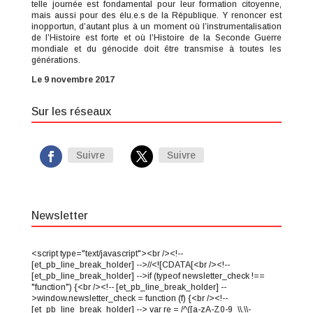
telle journée est fondamental pour leur formation citoyenne,
mais aussi pour des élu.e.s de la République. Y renoncer est
inopportun, d’autant plus à un moment où l’instrumentalisation
de l’Histoire est forte et où l’Histoire de la Seconde Guerre
mondiale et du génocide doit être transmise à toutes les
générations.
Le 9 novembre 2017
Sur les réseaux
Suivre
Suivre
Newsletter
<script type="text/javascript"><br /><!--
[et_pb_line_break_holder] -->//<![CDATA[<br /><!--
[et_pb_line_break_holder] -->if (typeof newsletter_check !==
"function") {<br /><!-- [et_pb_line_break_holder] --
>window.newsletter_check = function (f) {<br /><!--
[et_pb_line_break_holder] --> var re = /^([a-zA-Z0-9_\\.\\-