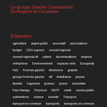
Le groupe Gauche Communiste,
Ecologiste et Citoyenne
Étiquettes
agriculture
argent public
associatif
associations
budget
CDG express
conseil régional
conseil régional idf
culture
discriminations
emplois
entreprises
Environnement
espaces verts
Europacity
FdG
Front de gauche
féminisme
gratuité
groupe Front de gauche
idf
iledefrance
jeunes
libertés
logement
lycéens
lycées
newsletter
Pass Navigo
Pécresse
RATP
santé
service public
subventions
séance
sécurité
Transport
transport en commun
transports
transports en commun