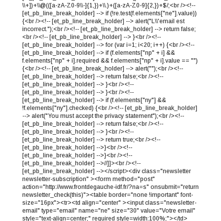
\\+])+\\@(([a-zA-Z0-9\\-]{1,})+\\.)+([a-zA-Z0-9]{2,})+$/;<br /><!--
[et_pb_line_break_holder] --> if (!re.test(f.elements["ne"].value))
{<br /><!-- [et_pb_line_break_holder] --> alert("L\\'email est
incorrect.");<br /><!-- [et_pb_line_break_holder] --> return false;
<br /><!-- [et_pb_line_break_holder] --> }<br /><!--
[et_pb_line_break_holder] --> for (var i=1; i<20; i++) {<br /><!--
[et_pb_line_break_holder] --> if (f.elements["np" + i] &&
f.elements["np" + i].required && f.elements["np" + i].value == "")
{<br /><!-- [et_pb_line_break_holder] --> alert("");<br /><!--
[et_pb_line_break_holder] --> return false;<br /><!--
[et_pb_line_break_holder] --> }<br /><!--
[et_pb_line_break_holder] --> }<br /><!--
[et_pb_line_break_holder] --> if (f.elements["ny"] &&
!f.elements["ny"].checked) {<br /><!-- [et_pb_line_break_holder]
--> alert("You must accept the privacy statement");<br /><!--
[et_pb_line_break_holder] --> return false;<br /><!--
[et_pb_line_break_holder] --> }<br /><!--
[et_pb_line_break_holder] --> return true;<br /><!--
[et_pb_line_break_holder] -->}<br /><!--
[et_pb_line_break_holder] -->}<br /><!--
[et_pb_line_break_holder] -->//]]><br /><!--
[et_pb_line_break_holder] --></script><div class="newsletter
newsletter-subscription" ><form method="post"
action="http://www.frontdegauche-idf.fr/?na=s" onsubmit="return
newsletter_check(this)"><table border="none !important" font-
size="16px"><tr><td align="center" ><input class="newsletter-
email" type="email" name="ne" size="30" value="Votre email"
style="text-align=center;" required style=width:100%;"></td>