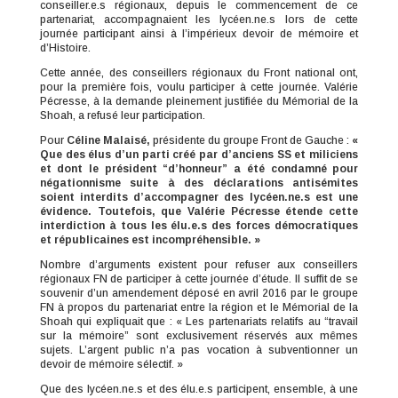
conseiller.e.s régionaux, depuis le commencement de ce
partenariat, accompagnaient les lycéen.ne.s lors de cette
journée participant ainsi à l’impérieux devoir de mémoire et
d’Histoire.
Cette année, des conseillers régionaux du Front national ont,
pour la première fois, voulu participer à cette journée. Valérie
Pécresse, à la demande pleinement justifiée du Mémorial de la
Shoah, a refusé leur participation.
Pour
Céline Malaisé,
présidente du groupe Front de Gauche :
«
Que des élus d’un parti créé par d’anciens SS et miliciens
et dont le président “d’honneur” a été condamné pour
négationnisme suite à des déclarations antisémites
soient interdits d’accompagner des lycéen.ne.s est une
évidence. Toutefois, que Valérie Pécresse étende cette
interdiction à tous les élu.e.s des forces démocratiques
et républicaines est incompréhensible. »
Nombre d’arguments existent pour refuser aux conseillers
régionaux FN de participer à cette journée d’étude. Il suffit de se
souvenir d’un amendement déposé en avril 2016 par le groupe
FN à propos du partenariat entre la région et le Mémorial de la
Shoah qui expliquait que : « Les partenariats relatifs au “travail
sur la mémoire” sont exclusivement réservés aux mêmes
sujets. L’argent public n’a pas vocation à subventionner un
devoir de mémoire sélectif. »
Que des lycéen.ne.s et des élu.e.s participent, ensemble, à une