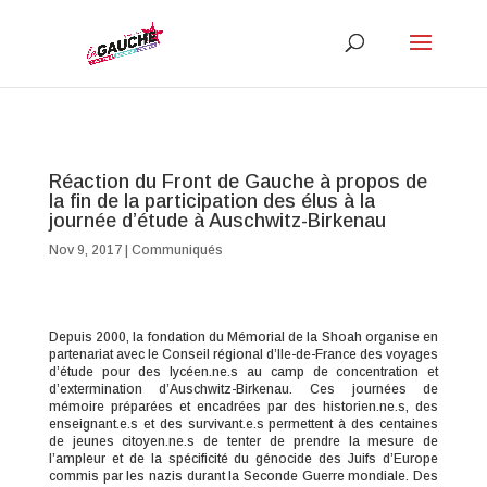
Réaction du Front de Gauche à propos de
la fin de la participation des élus à la
journée d’étude à Auschwitz-Birkenau
Nov 9, 2017
|
Communiqués
Depuis 2000, la fondation du Mémorial de la Shoah organise en
partenariat avec le Conseil régional d’Ile-de-France des voyages
d’étude pour des lycéen.ne.s au camp de concentration et
d’extermination d’Auschwitz-Birkenau. Ces journées de
mémoire préparées et encadrées par des historien.ne.s, des
enseignant.e.s et des survivant.e.s permettent à des centaines
de jeunes citoyen.ne.s de tenter de prendre la mesure de
l’ampleur et de la spécificité du génocide des Juifs d’Europe
commis par les nazis durant la Seconde Guerre mondiale. Des