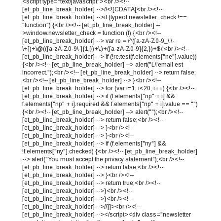
<script type="text/javascript"><br /><!--
[et_pb_line_break_holder] -->//<![CDATA[<br /><!--
[et_pb_line_break_holder] -->if (typeof newsletter_check !==
"function") {<br /><!-- [et_pb_line_break_holder] --
>window.newsletter_check = function (f) {<br /><!--
[et_pb_line_break_holder] --> var re = /^([a-zA-Z0-9_\.\-
\+])+\@(([a-zA-Z0-9\-]{1,})+\.)+([a-zA-Z0-9]{2,})+$/;<br /><!--
[et_pb_line_break_holder] --> if (!re.test(f.elements["ne"].value))
{<br /><!-- [et_pb_line_break_holder] --> alert("L\'email est
incorrect.");<br /><!-- [et_pb_line_break_holder] --> return false;
<br /><!-- [et_pb_line_break_holder] --> }<br /><!--
[et_pb_line_break_holder] --> for (var i=1; i<20; i++) {<br /><!--
[et_pb_line_break_holder] --> if (f.elements["np" + i] &&
f.elements["np" + i].required && f.elements["np" + i].value == "")
{<br /><!-- [et_pb_line_break_holder] --> alert("");<br /><!--
[et_pb_line_break_holder] --> return false;<br /><!--
[et_pb_line_break_holder] --> }<br /><!--
[et_pb_line_break_holder] --> }<br /><!--
[et_pb_line_break_holder] --> if (f.elements["ny"] &&
!f.elements["ny"].checked) {<br /><!-- [et_pb_line_break_holder]
--> alert("You must accept the privacy statement");<br /><!--
[et_pb_line_break_holder] --> return false;<br /><!--
[et_pb_line_break_holder] --> }<br /><!--
[et_pb_line_break_holder] --> return true;<br /><!--
[et_pb_line_break_holder] -->}<br /><!--
[et_pb_line_break_holder] -->}<br /><!--
[et_pb_line_break_holder] -->//]]><br /><!--
[et_pb_line_break_holder] --></script><div class="newsletter