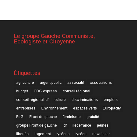
Le groupe Gauche Communiste,
Ecologiste et Citoyenne
Étiquettes
agriculture
argent public
associatif
associations
budget
CDG express
conseil régional
conseil régional idf
culture
discriminations
emplois
entreprises
Environnement
espaces verts
Europacity
FdG
Front de gauche
féminisme
gratuité
groupe Front de gauche
idf
iledefrance
jeunes
libertés
logement
lycéens
lycées
newsletter