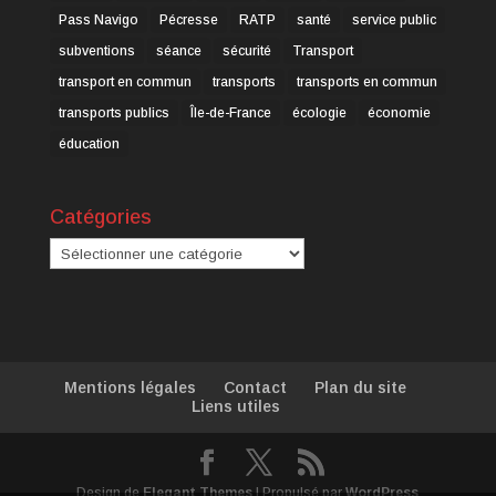
Pass Navigo
Pécresse
RATP
santé
service public
subventions
séance
sécurité
Transport
transport en commun
transports
transports en commun
transports publics
Île-de-France
écologie
économie
éducation
Catégories
Catégories
Mentions légales
Contact
Plan du site
Liens utiles
Design de
Elegant Themes
| Propulsé par
WordPress