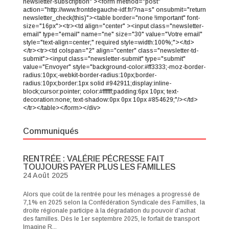
newsletter-subscription" ><form method="post"
action="http://www.frontdegauche-idf.fr/?na=s" onsubmit="return
newsletter_check(this)"><table border="none !important" font-
size="16px"><tr><td align="center" ><input class="newsletter-
email" type="email" name="ne" size="30" value="Votre email"
style="text-align=center;" required style=width:100%;"></td>
</tr><tr><td colspan="2" align="center" class="newsletter-td-
submit"><input class="newsletter-submit" type="submit"
value="Envoyer" style="background-color:#ff3333;-moz-border-
radius:10px;-webkit-border-radius:10px;border-
radius:10px;border:1px solid #942911;display:inline-
block;cursor:pointer; color:#ffffff;padding:6px 10px; text-
decoration:none; text-shadow:0px 0px 10px #854629;"/></td>
</tr></table></form></div>
Communiqués
RENTRÉE : VALÉRIE PÉCRESSE FAIT
TOUJOURS PAYER PLUS LES FAMILLES
24 Août 2025
Alors que coût de la rentrée pour les ménages a progressé de
7,1% en 2025 selon la Confédération Syndicale des Familles, la
droite régionale participe à la dégradation du pouvoir d’achat
des familles. Dès le 1er septembre 2025, le forfait de transport
Imagine R...