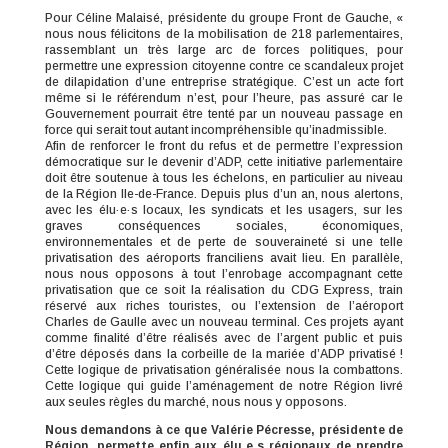
Pour Céline Malaisé, présidente du groupe Front de Gauche, «
nous nous félicitons de la mobilisation de 218 parlementaires,
rassemblant un très large arc de forces politiques, pour
permettre une expression citoyenne contre ce scandaleux projet
de dilapidation d’une entreprise stratégique. C’est un acte fort
même si le référendum n’est, pour l’heure, pas assuré car le
Gouvernement pourrait être tenté par un nouveau passage en
force qui serait tout autant incompréhensible qu’inadmissible.
Afin de renforcer le front du refus et de permettre l’expression
démocratique sur le devenir d’ADP, cette initiative parlementaire
doit être soutenue à tous les échelons, en particulier au niveau
de la Région Ile-de-France. Depuis plus d’un an, nous alertons,
avec les élu·e·s locaux, les syndicats et les usagers, sur les
graves conséquences sociales, économiques,
environnementales et de perte de souveraineté si une telle
privatisation des aéroports franciliens avait lieu. En parallèle,
nous nous opposons à tout l’enrobage accompagnant cette
privatisation que ce soit la réalisation du CDG Express, train
réservé aux riches touristes, ou l’extension de l’aéroport
Charles de Gaulle avec un nouveau terminal. Ces projets ayant
comme finalité d’être réalisés avec de l’argent public et puis
d’être déposés dans la corbeille de la mariée d’ADP privatisé !
Cette logique de privatisation généralisée nous la combattons.
Cette logique qui guide l’aménagement de notre Région livré
aux seules règles du marché, nous nous y opposons.
Nous demandons à ce que Valérie Pécresse, présidente de
Région, permette enfin aux élu.e.s régionaux de prendre