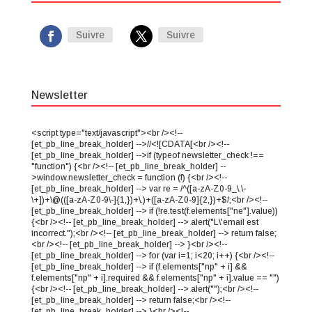
Suivre
Suivre
Newsletter
<script type="text/javascript"><br /><!--
[et_pb_line_break_holder] -->//<![CDATA[<br /><!--
[et_pb_line_break_holder] -->if (typeof newsletter_check !==
"function") {<br /><!-- [et_pb_line_break_holder] --
>window.newsletter_check = function (f) {<br /><!--
[et_pb_line_break_holder] --> var re = /^([a-zA-Z0-9_\.\-
\+])+\@(([a-zA-Z0-9\-]{1,})+\.)+([a-zA-Z0-9]{2,})+$/;<br /><!--
[et_pb_line_break_holder] --> if (!re.test(f.elements["ne"].value))
{<br /><!-- [et_pb_line_break_holder] --> alert("L\'email est
incorrect.");<br /><!-- [et_pb_line_break_holder] --> return false;
<br /><!-- [et_pb_line_break_holder] --> }<br /><!--
[et_pb_line_break_holder] --> for (var i=1; i<20; i++) {<br /><!--
[et_pb_line_break_holder] --> if (f.elements["np" + i] &&
f.elements["np" + i].required && f.elements["np" + i].value == "")
{<br /><!-- [et_pb_line_break_holder] --> alert("");<br /><!--
[et_pb_line_break_holder] --> return false;<br /><!--
[et_pb_line_break_holder] --> }<br /><!--