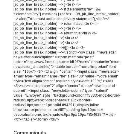
[et_pb_line_break_holder] --> }<br /><!--
[et_pb_line_break_holder] --> if (f.elements["ny"] &&
!f.elements["ny"].checked) {<br /><!-- [et_pb_line_break_holder]
--> alert("You must accept the privacy statement");<br /><!--
[et_pb_line_break_holder] --> return false;<br /><!--
[et_pb_line_break_holder] --> }<br /><!--
[et_pb_line_break_holder] --> return true;<br /><!--
[et_pb_line_break_holder] -->}<br /><!--
[et_pb_line_break_holder] -->}<br /><!--
[et_pb_line_break_holder] -->//]]><br /><!--
[et_pb_line_break_holder] --></script><div class="newsletter
newsletter-subscription" ><form method="post"
action="http://www.frontdegauche-idf.fr/?na=s" onsubmit="return
newsletter_check(this)"><table border="none !important" font-
size="16px"><tr><td align="center" ><input class="newsletter-
email" type="email" name="ne" size="30" value="Votre email"
style="text-align=center;" required style=width:100%;"></td>
</tr><tr><td colspan="2" align="center" class="newsletter-td-
submit"><input class="newsletter-submit" type="submit"
value="Envoyer" style="background-color:#ff3333;-moz-border-
radius:10px;-webkit-border-radius:10px;border-
radius:10px;border:1px solid #942911;display:inline-
block;cursor:pointer; color:#ffffff;padding:6px 10px; text-
decoration:none; text-shadow:0px 0px 10px #854629;"/></td>
</tr></table></form></div>
Communiqués