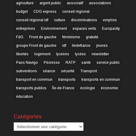
agriculture
argent public
associatif
associations
budget
CDG express
conseil régional
conseil régional idf
culture
discriminations
emplois
entreprises
Environnement
espaces verts
Europacity
FdG
Front de gauche
féminisme
gratuité
groupe Front de gauche
idf
iledefrance
jeunes
libertés
logement
lycéens
lycées
newsletter
Pass Navigo
Pécresse
RATP
santé
service public
subventions
séance
sécurité
Transport
transport en commun
transports
transports en commun
transports publics
Île-de-France
écologie
économie
éducation
Catégories
Catégories