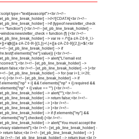
script type="text/javascript"><br /><!--
[et_pb_line_break_holder] -->//<![CDATA[<br /><!--
[et_pb_line_break_holder] -->if (typeof newsletter_check
== "function") {<br /><!-- [et_pb_line_break_holder] --
>window.newsletter_check = function (f) {<br /><!--
et_pb_line_break_holder] --> var re = /^([a-zA-Z0-9_\.\-
\+])+\@(([a-zA-Z0-9\-]{1,})+\.)+([a-zA-Z0-9]{2,})+$/;<br
><!-- [et_pb_line_break_holder] --> if
!re.test(f.elements["ne"].value)) {<br /><!--
[et_pb_line_break_holder] --> alert("L\'email est
ncorrect.");<br /><!-- [et_pb_line_break_holder] -->
eturn false;<br /><!-- [et_pb_line_break_holder] --> }<br
><!-- [et_pb_line_break_holder] --> for (var i=1; i<20;
++) {<br /><!-- [et_pb_line_break_holder] --> if
(f.elements["np" + i] && f.elements["np" + i].required &&
.elements["np" + i].value == "") {<br /><!--
et_pb_line_break_holder] --> alert("");<br /><!--
et_pb_line_break_holder] --> return false;<br /><!--
[et_pb_line_break_holder] --> }<br /><!--
[et_pb_line_break_holder] --> }<br /><!--
[et_pb_line_break_holder] --> if (f.elements["ny"] &&
f.elements["ny"].checked) {<br /><!--
[et_pb_line_break_holder] --> alert("You must accept the
privacy statement");<br /><!-- [et_pb_line_break_holder] -
> return false;<br /><!-- [et_pb_line_break_holder] --> }
br /><!-- [et_pb_line_break_holder] --> return true;<br />