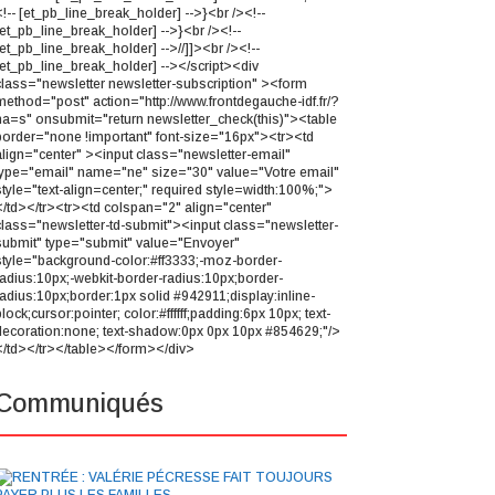
<!-- [et_pb_line_break_holder] -->}<br /><!--
[et_pb_line_break_holder] -->}<br /><!--
[et_pb_line_break_holder] -->//]]><br /><!--
[et_pb_line_break_holder] --></script><div
class="newsletter newsletter-subscription" ><form
method="post" action="http://www.frontdegauche-idf.fr/?
na=s" onsubmit="return newsletter_check(this)"><table
border="none !important" font-size="16px"><tr><td
align="center" ><input class="newsletter-email"
type="email" name="ne" size="30" value="Votre email"
style="text-align=center;" required style=width:100%;">
</td></tr><tr><td colspan="2" align="center"
class="newsletter-td-submit"><input class="newsletter-
submit" type="submit" value="Envoyer"
style="background-color:#ff3333;-moz-border-
radius:10px;-webkit-border-radius:10px;border-
radius:10px;border:1px solid #942911;display:inline-
lock;cursor:pointer; color:#ffffff;padding:6px 10px; text-
decoration:none; text-shadow:0px 0px 10px #854629;"/>
</td></tr></table></form></div>
Communiqués