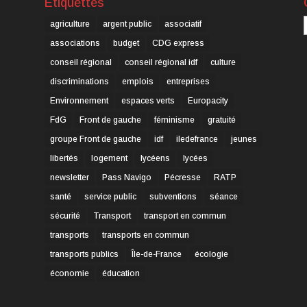
Étiquettes
C
agriculture
argent public
associatif
associations
budget
CDG express
conseil régional
conseil régional idf
culture
discriminations
emplois
entreprises
Environnement
espaces verts
Europacity
FdG
Front de gauche
féminisme
gratuité
groupe Front de gauche
idf
iledefrance
jeunes
libertés
logement
lycéens
lycées
newsletter
Pass Navigo
Pécresse
RATP
santé
service public
subventions
séance
sécurité
Transport
transport en commun
transports
transports en commun
transports publics
Île-de-France
écologie
économie
éducation