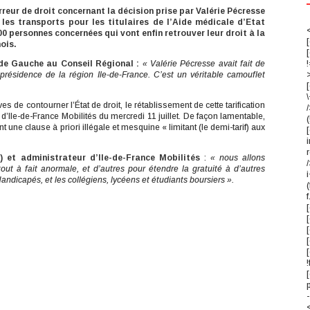
erreur de droit concernant la décision prise par Valérie Pécresse
 les transports pour les titulaires de l’Aide médicale d’Etat
<
00 personnes concernées qui vont enfin retrouver leur droit à la
mois.
!
de Gauche au Conseil Régional :
« Valérie Pécresse avait fait de
ésidence de la région Ile-de-France. C’est un véritable camouflet
[
es de contourner l’État de droit, le rétablissement de cette tarification
/
 d’Ile-de-France Mobilités du mercredi 11 juillet. De façon lamentable,
(
ne clause à priori illégale et mesquine « limitant (le demi-tarif) aux
i
r
) et administrateur d’Ile-de-France Mobilités
:
« nous allons
/
t à fait anormale, et d’autres pour étendre la gratuité à d’autres
i
andicapés, et les collégiens, lycéens et étudiants boursiers ».
f
[
[
!
-
<