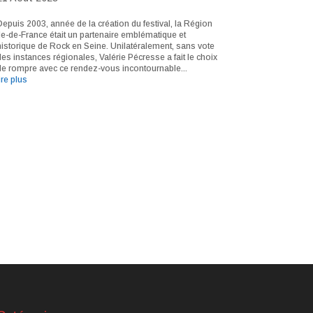
Depuis 2003, année de la création du festival, la Région
Ile-de-France était un partenaire emblématique et
historique de Rock en Seine. Unilatéralement, sans vote
des instances régionales, Valérie Pécresse a fait le choix
de rompre avec ce rendez-vous incontournable...
ire plus