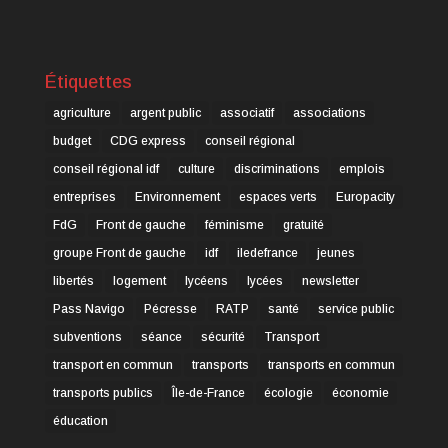
Étiquettes
agriculture
argent public
associatif
associations
budget
CDG express
conseil régional
conseil régional idf
culture
discriminations
emplois
entreprises
Environnement
espaces verts
Europacity
FdG
Front de gauche
féminisme
gratuité
groupe Front de gauche
idf
iledefrance
jeunes
libertés
logement
lycéens
lycées
newsletter
Pass Navigo
Pécresse
RATP
santé
service public
subventions
séance
sécurité
Transport
transport en commun
transports
transports en commun
transports publics
Île-de-France
écologie
économie
éducation