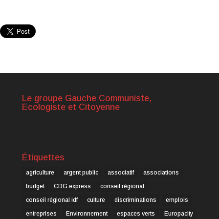
Le groupe Gauche Communiste,
Ecologiste et Citoyenne
Étiquettes
agriculture
argent public
associatif
associations
budget
CDG express
conseil régional
conseil régional idf
culture
discriminations
emplois
entreprises
Environnement
espaces verts
Europacity