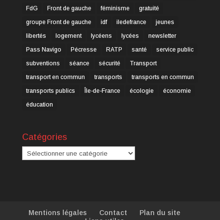
FdG
Front de gauche
féminisme
gratuité
groupe Front de gauche
idf
iledefrance
jeunes
libertés
logement
lycéens
lycées
newsletter
Pass Navigo
Pécresse
RATP
santé
service public
subventions
séance
sécurité
Transport
transport en commun
transports
transports en commun
transports publics
Île-de-France
écologie
économie
éducation
Catégories
Catégories
Mentions légales
Contact
Plan du site