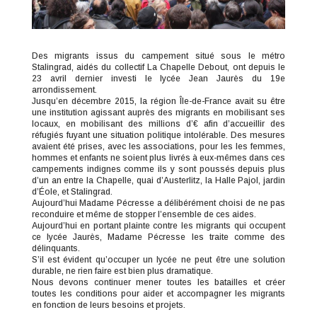
Des migrants issus du campement situé sous le métro
Stalingrad, aidés du collectif La Chapelle Debout, ont depuis le
23 avril dernier investi le lycée Jean Jaurès du 19e
arrondissement.
Jusqu’en décembre 2015, la région Île-de-France avait su être
une institution agissant auprès des migrants en mobilisant ses
locaux, en mobilisant des millions d’€ afin d’accueillir des
réfugiés fuyant une situation politique intolérable. Des mesures
avaient été prises, avec les associations, pour les les femmes,
hommes et enfants ne soient plus livrés à eux-mêmes dans ces
campements indignes comme ils y sont poussés depuis plus
d’un an entre la Chapelle, quai d’Austerlitz, la Halle Pajol, jardin
d’Éole, et Stalingrad.
Aujourd’hui Madame Pécresse a délibérément choisi de ne pas
reconduire et même de stopper l’ensemble de ces aides.
Aujourd’hui en portant plainte contre les migrants qui occupent
ce lycée Jaurès, Madame Pécresse les traite comme des
délinquants.
S’il est évident qu’occuper un lycée ne peut être une solution
durable, ne rien faire est bien plus dramatique.
Nous devons continuer mener toutes les batailles et créer
toutes les conditions pour aider et accompagner les migrants
en fonction de leurs besoins et projets.