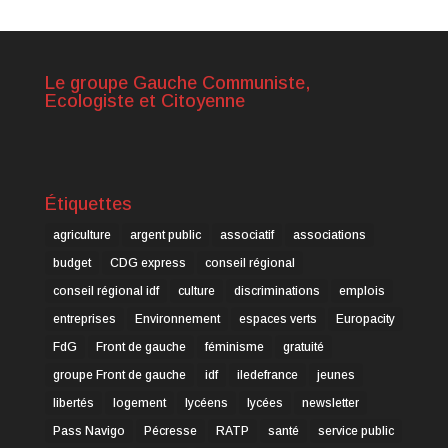
Le groupe Gauche Communiste,
Ecologiste et Citoyenne
Étiquettes
agriculture
argent public
associatif
associations
budget
CDG express
conseil régional
conseil régional idf
culture
discriminations
emplois
entreprises
Environnement
espaces verts
Europacity
FdG
Front de gauche
féminisme
gratuité
groupe Front de gauche
idf
iledefrance
jeunes
libertés
logement
lycéens
lycées
newsletter
Pass Navigo
Pécresse
RATP
santé
service public