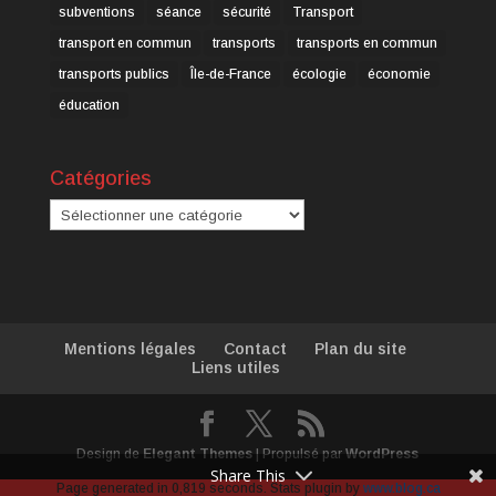
subventions
séance
sécurité
Transport
transport en commun
transports
transports en commun
transports publics
Île-de-France
écologie
économie
éducation
Catégories
Catégories
Mentions légales
Contact
Plan du site
Liens utiles
Design de
Elegant Themes
| Propulsé par
WordPress
Share This
Page generated in 0,819 seconds. Stats plugin by
www.blog.ca