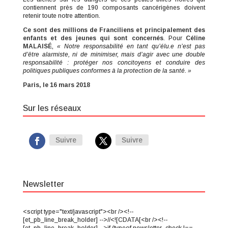
contiennent près de 190 composants cancérigènes doivent
retenir toute notre attention.
Ce sont des millions de Franciliens et principalement des
enfants et des jeunes qui sont concernés
. Pour
Céline
MALAISÉ
,
« Notre responsabilité en tant qu’élu.e n’est pas
d’être alarmiste, ni de minimiser, mais d’agir avec une double
responsabilité : protéger nos concitoyens et conduire des
politiques publiques conformes à la protection de la santé. »
Paris, le 16 mars 2018
Sur les réseaux
Suivre
Suivre
Newsletter
<script type="text/javascript"><br /><!--
[et_pb_line_break_holder] -->//<![CDATA[<br /><!--
[et_pb_line_break_holder] -->if (typeof newsletter_check !==