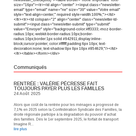
size="16px"><tr><td align="center" ><input class="newsletter-
email" type="email" name="ne" size="30" value="Votre email"
style="text-align=center;" required style=width:100%;"></td>
</tr><tr><td colspan="2" align="center" class="newsletter-td-
submit"><input class="newsletter-submit" type="submit"
value="Envoyer" style="background-color:#ff3333;-moz-border-
radius:10px;-webkit-border-radius:10px;border-
radius:10px;border:1px solid #942911;display:inline-
block;cursor:pointer; color:#ffffff;padding:6px 10px; text-
decoration:none; text-shadow:0px 0px 10px #854629;"/></td>
</tr></table></form></div>
Communiqués
RENTRÉE : VALÉRIE PÉCRESSE FAIT
TOUJOURS PAYER PLUS LES FAMILLES
24 Août 2025
Alors que coût de la rentrée pour les ménages a progressé de
7,1% en 2025 selon la Confédération Syndicale des Familles, la
droite régionale participe à la dégradation du pouvoir d’achat
des familles. Dès le 1er septembre 2025, le forfait de transport
Imagine R...
lire plus