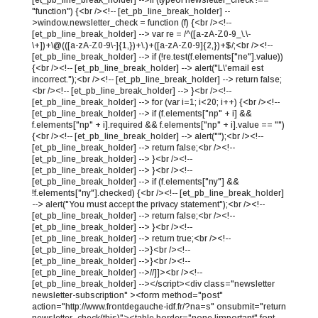
"function") {<br /><!-- [et_pb_line_break_holder] --
>window.newsletter_check = function (f) {<br /><!--
[et_pb_line_break_holder] --> var re = /^([a-zA-Z0-9_\.\-
\+])+\@(([a-zA-Z0-9\-]{1,})+\.)+([a-zA-Z0-9]{2,})+$/;<br /><!--
[et_pb_line_break_holder] --> if (!re.test(f.elements["ne"].value))
{<br /><!-- [et_pb_line_break_holder] --> alert("L\'email est
incorrect.");<br /><!-- [et_pb_line_break_holder] --> return false;
<br /><!-- [et_pb_line_break_holder] --> }<br /><!--
[et_pb_line_break_holder] --> for (var i=1; i<20; i++) {<br /><!--
[et_pb_line_break_holder] --> if (f.elements["np" + i] &&
f.elements["np" + i].required && f.elements["np" + i].value == "")
{<br /><!-- [et_pb_line_break_holder] --> alert("");<br /><!--
[et_pb_line_break_holder] --> return false;<br /><!--
[et_pb_line_break_holder] --> }<br /><!--
[et_pb_line_break_holder] --> }<br /><!--
[et_pb_line_break_holder] --> if (f.elements["ny"] &&
!f.elements["ny"].checked) {<br /><!-- [et_pb_line_break_holder]
--> alert("You must accept the privacy statement");<br /><!--
[et_pb_line_break_holder] --> return false;<br /><!--
[et_pb_line_break_holder] --> }<br /><!--
[et_pb_line_break_holder] --> return true;<br /><!--
[et_pb_line_break_holder] -->}<br /><!--
[et_pb_line_break_holder] -->}<br /><!--
[et_pb_line_break_holder] -->//]]><br /><!--
[et_pb_line_break_holder] --></script><div class="newsletter
newsletter-subscription" ><form method="post"
action="http://www.frontdegauche-idf.fr/?na=s" onsubmit="return
newsletter_check(this)"><table border="none !important" font-