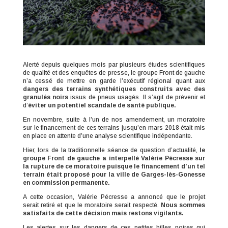
Alerté depuis quelques mois par plusieurs études scientifiques
de qualité et des enquêtes de presse, le groupe Front de gauche
n’a cessé de mettre en garde l’exécutif régional quant aux
dangers des terrains synthétiques construits avec des
granulés noirs
issus de pneus usagés. Il s’agit de prévenir et
d’
éviter un potentiel scandale de santé publique.
En novembre, suite à l’un de nos amendement, un moratoire
sur le financement de ces terrains jusqu’en mars 2018 était mis
en place en attente d’une analyse scientifique indépendante.
Hier, lors de la traditionnelle séance de question d’actualité,
le
groupe Front de gauche a interpellé Valérie Pécresse sur
la rupture de ce moratoire puisque le financement d’un tel
terrain était proposé pour la ville de Garges-lès-Gonesse
en commission permanente.
A cette occasion, Valérie Pécresse a annoncé que le projet
serait retiré et que le moratoire serait respecté.
Nous sommes
satisfaits de cette décision mais restons vigilants.
Les alertes sur les dangers de ces petites billes noires qui