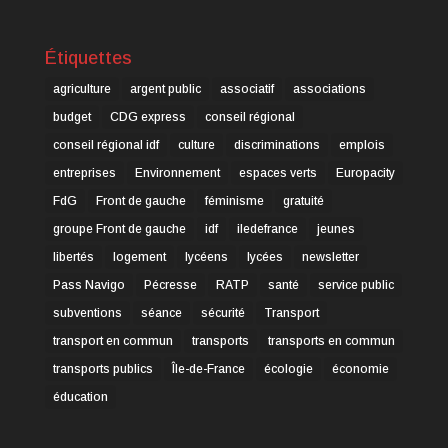
Étiquettes
agriculture
argent public
associatif
associations
budget
CDG express
conseil régional
conseil régional idf
culture
discriminations
emplois
entreprises
Environnement
espaces verts
Europacity
FdG
Front de gauche
féminisme
gratuité
groupe Front de gauche
idf
iledefrance
jeunes
libertés
logement
lycéens
lycées
newsletter
Pass Navigo
Pécresse
RATP
santé
service public
subventions
séance
sécurité
Transport
transport en commun
transports
transports en commun
transports publics
Île-de-France
écologie
économie
éducation