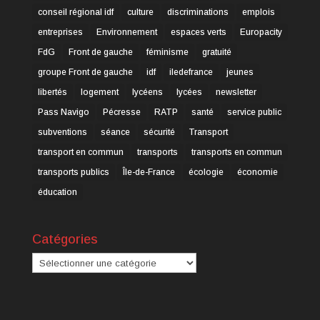
conseil régional idf
culture
discriminations
emplois
entreprises
Environnement
espaces verts
Europacity
FdG
Front de gauche
féminisme
gratuité
groupe Front de gauche
idf
iledefrance
jeunes
libertés
logement
lycéens
lycées
newsletter
Pass Navigo
Pécresse
RATP
santé
service public
subventions
séance
sécurité
Transport
transport en commun
transports
transports en commun
transports publics
Île-de-France
écologie
économie
éducation
Catégories
Catégories