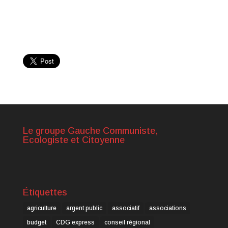
Le groupe Gauche Communiste,
Ecologiste et Citoyenne
Étiquettes
agriculture
argent public
associatif
associations
budget
CDG express
conseil régional