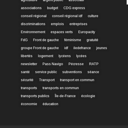
associations
budget
CDG express
conseil régional
conseil régional idf
culture
discriminations
emplois
entreprises
Environnement
espaces verts
Europacity
FdG
Front de gauche
féminisme
gratuité
groupe Front de gauche
idf
iledefrance
jeunes
libertés
logement
lycéens
lycées
newsletter
Pass Navigo
Pécresse
RATP
santé
service public
subventions
séance
sécurité
Transport
transport en commun
transports
transports en commun
transports publics
Île-de-France
écologie
économie
éducation