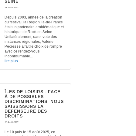
SEINE
21 Août 2025
Depuis 2003, année de la création
du festival, la Région Ile-de-France
était un partenaire emblématique et
historique de Rock en Seine.
Unilatéralement, sans vote des
instances régionales, Valérie
Pécresse a fait le choix de rompre
avec ce rendez-vous
incontournable...
lire plus
ÎLES DE LOISIRS : FACE
À DE POSSIBLES
DISCRIMINATIONS, NOUS
SAISSISSONS LA
DÉFENSEURE DES
DROITS
18 Août 2025
Le 10 puis le 15 août 2025, en