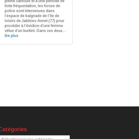
pleine canicule et à une période de
forte fréquentation, les forces de
police sont intervenues dans
l’espace de baignade de l’île de
loisirs de Jablines-Annet (77) pour
procéder à l’éviction d’une femme
vêtue d’un burkini. Dans ces deux...
lire plus
Catégories
atégories