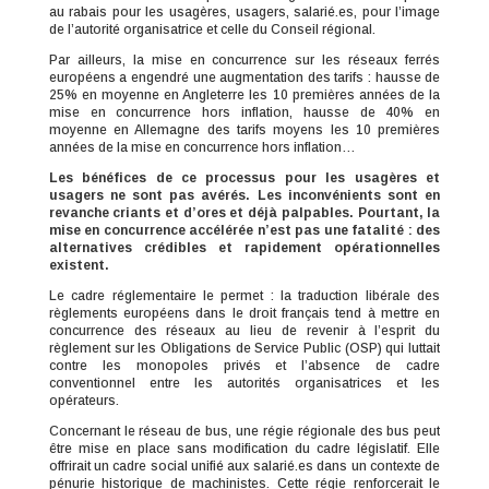
au rabais pour les usagères, usagers, salarié.es, pour l’image
de l’autorité organisatrice et celle du Conseil régional.
Par ailleurs, la mise en concurrence sur les réseaux ferrés
européens a engendré une augmentation des tarifs : hausse de
25% en moyenne en Angleterre les 10 premières années de la
mise en concurrence hors inflation, hausse de 40% en
moyenne en Allemagne des tarifs moyens les 10 premières
années de la mise en concurrence hors inflation…
Les bénéfices de ce processus pour les usagères et
usagers ne sont pas avérés. Les inconvénients sont en
revanche criants et d’ores et déjà palpables. Pourtant,
la
mise en concurrence accélérée n’est pas une fatalité : des
alternatives crédibles et rapidement opérationnelles
existent.
Le cadre réglementaire le permet : la traduction libérale des
règlements européens dans le droit français tend à mettre en
concurrence des réseaux au lieu de revenir à l’esprit du
règlement sur les Obligations de Service Public (OSP) qui luttait
contre les monopoles privés et l’absence de cadre
conventionnel entre les autorités organisatrices et les
opérateurs.
Concernant le réseau de bus, une régie régionale des bus peut
être mise en place sans modification du cadre législatif. Elle
offrirait un cadre social unifié aux salarié.es dans un contexte de
pénurie historique de machinistes. Cette régie renforcerait le