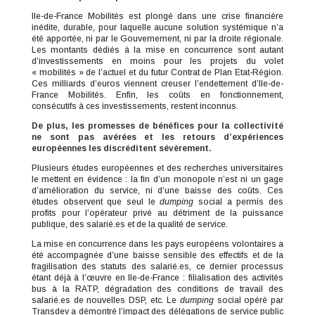
Ile-de-France Mobilités est plongé dans une crise financière
inédite, durable, pour laquelle aucune solution systémique n’a
été apportée, ni par le Gouvernement, ni par la droite régionale.
Les montants dédiés à la mise en concurrence sont autant
d’investissements en moins pour les projets du volet
« mobilités » de l’actuel et du futur Contrat de Plan Etat-Région.
Ces milliards d’euros viennent creuser l’endettement d’Ile-de-
France Mobilités. Enfin, les coûts en fonctionnement,
consécutifs à ces investissements, restent inconnus.
De plus, les promesses de bénéfices pour la collectivité
ne sont pas avérées et les retours d’expériences
européennes les discréditent sévèrement.
Plusieurs études européennes et des recherches universitaires
le mettent en évidence : la fin d’un monopole n’est ni un gage
d’amélioration du service, ni d’une baisse des coûts. Ces
études observent que seul le
dumping
social a permis des
profits pour l’opérateur privé au détriment de la puissance
publique, des salarié.es et de la qualité de service.
La mise en concurrence dans les pays européens volontaires a
été accompagnée d’une baisse sensible des effectifs et de la
fragilisation des statuts des salarié.es, ce dernier processus
étant déjà à l’œuvre en Ile-de-France : filialisation des activités
bus à la RATP, dégradation des conditions de travail des
salarié.es de nouvelles DSP, etc. Le
dumping
social opéré par
Transdev a démontré l’impact des délégations de service public