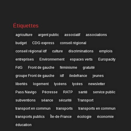
Étiquettes
agriculture
argent public
associatif
associations
budget
CDG express
conseil régional
conseil régional idf
culture
discriminations
emplois
entreprises
Environnement
espaces verts
Europacity
FdG
Front de gauche
féminisme
gratuité
groupe Front de gauche
idf
iledefrance
jeunes
libertés
logement
lycéens
lycées
newsletter
Pass Navigo
Pécresse
RATP
santé
service public
subventions
séance
sécurité
Transport
transport en commun
transports
transports en commun
transports publics
Île-de-France
écologie
économie
éducation