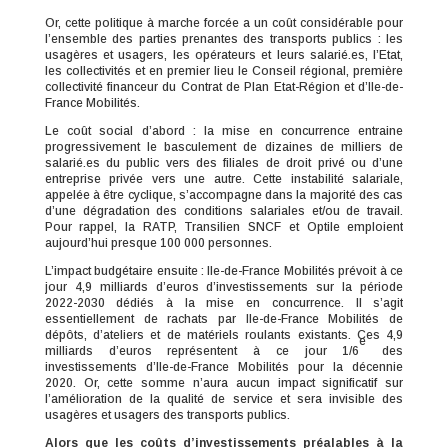
Or, cette politique à marche forcée a un coût considérable pour
l’ensemble des parties prenantes des transports publics : les
usagères et usagers, les opérateurs et leurs salarié.es, l’Etat,
les collectivités et en premier lieu le Conseil régional, première
collectivité financeur du Contrat de Plan Etat-Région et d’Ile-de-
France Mobilités.
Le coût social d’abord : la mise en concurrence entraine
progressivement le basculement de dizaines de milliers de
salarié.es du public vers des filiales de droit privé ou d’une
entreprise privée vers une autre. Cette instabilité salariale,
appelée à être cyclique, s’accompagne dans la majorité des cas
d’une dégradation des conditions salariales et/ou de travail.
Pour rappel, la RATP, Transilien SNCF et Optile emploient
aujourd’hui presque 100 000 personnes.
L’impact budgétaire ensuite : Ile-de-France Mobilités prévoit à ce
jour 4,9 milliards d’euros d’investissements sur la période
2022-2030 dédiés à la mise en concurrence. Il s’agit
essentiellement de rachats par Ile-de-France Mobilités de
dépôts, d’ateliers et de matériels roulants existants. Ces 4,9
e
milliards d’euros représentent à ce jour 1/6
des
investissements d’Ile-de-France Mobilités pour la décennie
2020. Or, cette somme n’aura aucun impact significatif sur
l’amélioration de la qualité de service et sera invisible des
usagères et usagers des transports publics.
Alors que les coûts d’investissements préalables à la