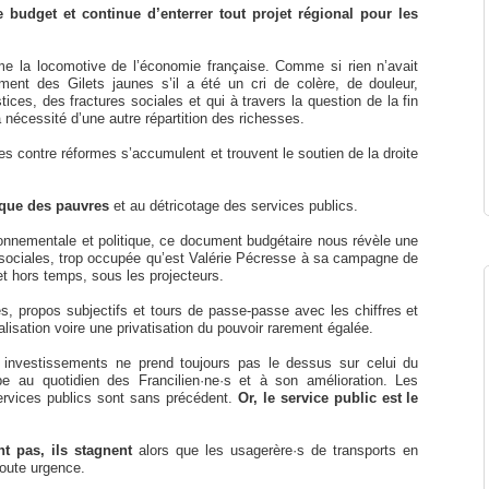
 budget et continue d’enterrer tout projet régional pour les
me la locomotive de l’économie française. Comme si rien n’avait
nt des Gilets jaunes s’il a été un cri de colère, de douleur,
tices, des fractures sociales et qui à travers la question de la fin
 nécessité d’une autre répartition des richesses.
es contre réformes s’accumulent et trouvent le soutien de la droite
rique des pauvres
et au détricotage des services publics.
onnementale et politique, ce document budgétaire nous révèle une
s sociales, trop occupée qu’est Valérie Pécresse à sa campagne de
et hors temps, sous les projecteurs.
s, propos subjectifs et tours de passe-passe avec les chiffres et
alisation voire une privatisation du pouvoir rarement égalée.
investissements ne prend toujours pas le dessus sur celui du
ipe au quotidien des Francilien·ne·s et à son amélioration. Les
services publics sont sans précédent.
Or, le service public est le
t pas, ils stagnent
alors que les usagerère·s de transports en
toute urgence.