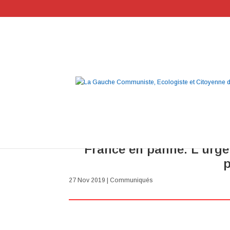
Proposition de budget rég
France en panne. L’urgen
p
27 Nov 2019
|
Communiqués