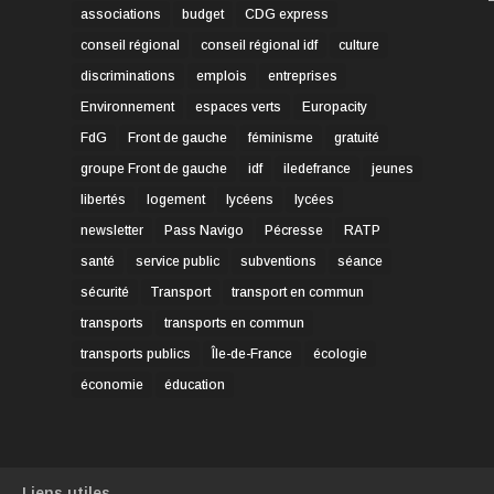
associations
budget
CDG express
conseil régional
conseil régional idf
culture
discriminations
emplois
entreprises
Environnement
espaces verts
Europacity
FdG
Front de gauche
féminisme
gratuité
groupe Front de gauche
idf
iledefrance
jeunes
libertés
logement
lycéens
lycées
newsletter
Pass Navigo
Pécresse
RATP
santé
service public
subventions
séance
sécurité
Transport
transport en commun
transports
transports en commun
transports publics
Île-de-France
écologie
économie
éducation
Liens utiles