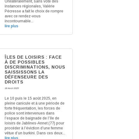
Unilatéralement, sans vote des
instances régionales, Valérie
Pécresse a fait le choix de rompre
avec ce rendez-vous
incontournable...
lire plus
ÎLES DE LOISIRS : FACE
À DE POSSIBLES
DISCRIMINATIONS, NOUS
SAISSISSONS LA
DÉFENSEURE DES
DROITS
18 Août 2025
Le 10 puis le 15 août 2025, en
pleine canicule et à une période de
forte fréquentation, les forces de
police sont intervenues dans
l’espace de baignade de l’île de
loisirs de Jablines-Annet (77) pour
procéder à l’éviction d’une femme
vêtue d’un burkini. Dans ces deux...
lire plus