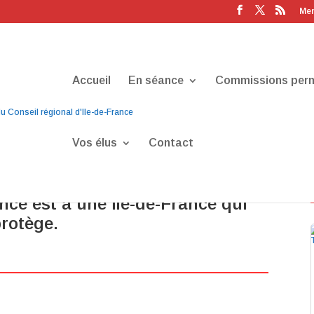
Men
Accueil
En séance
Commissions per
Vos élus
Contact
ional 2020 Pécresse met l’Île-de-
ce est à une Île-de-France qui
rotège.