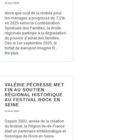
24 Août 2025
Alors que coût de la rentrée pour
les ménages a progressé de 7,1%
en 2025 selon la Confédération
Syndicale des Familles, la droite
régionale participe à la dégradation
du pouvoir d’achat des familles.
Dès le 1er septembre 2025, le
forfait de transport Imagine R...
lire plus
VALÉRIE PÉCRESSE MET
FIN AU SOUTIEN
RÉGIONAL HISTORIQUE
AU FESTIVAL ROCK EN
SEINE
21 Août 2025
Depuis 2003, année de la création
du festival, la Région Ile-de-France
était un partenaire emblématique et
historique de Rock en Seine.