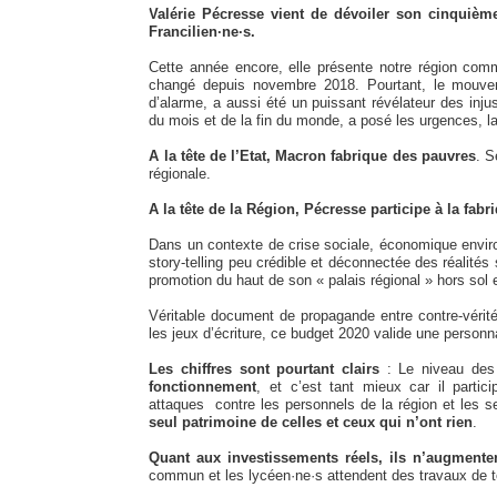
Valérie Pécresse vient de dévoiler son cinquième
Francilien·ne·s.
Cette année encore, elle présente notre région com
changé depuis novembre 2018. Pourtant, le mouveme
d’alarme, a aussi été un puissant révélateur des injus
du mois et de la fin du monde, a posé les urgences, la
A la tête de l’Etat, Macron fabrique des pauvres
. S
régionale.
A la tête de la Région, Pécresse participe à la fab
Dans un contexte de crise sociale, économique envir
story-telling peu crédible et déconnectée des réalité
promotion du haut de son « palais régional » hors sol 
Véritable document de propagande entre contre-vérité
les jeux d’écriture, ce budget 2020 valide une personn
Les chiffres sont pourtant clairs
: Le niveau des 
fonctionnement
, et c’est tant mieux car il partic
attaques contre les personnels de la région et les 
seul patrimoine de celles et ceux qui n’ont rien
.
Quant aux investissements réels, ils n’augmenten
commun et les lycéen·ne·s attendent des travaux de 