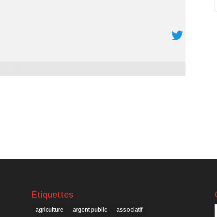
Étiquettes
C
agriculture
argent public
associatif