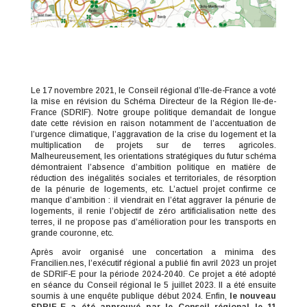
Le 17 novembre 2021, le Conseil régional d’Ile-de-France a voté
la mise en révision du Schéma Directeur de la Région Ile-de-
France (SDRIF). Notre groupe politique demandait de longue
date cette révision en raison notamment de l’accentuation de
l’urgence climatique, l’aggravation de la crise du logement et la
multiplication de projets sur de terres agricoles.
Malheureusement, les orientations stratégiques du futur schéma
démontraient l’absence d’ambition politique en matière de
réduction des inégalités sociales et territoriales, de résorption
de la pénurie de logements, etc. L’actuel projet confirme ce
manque d’ambition : il viendrait en l’état aggraver la pénurie de
logements, il renie l’objectif de zéro artificialisation nette des
terres, il ne propose pas d’amélioration pour les transports en
grande couronne, etc.
Après avoir organisé une concertation a minima des
Francilien.nes, l’exécutif régional a publié fin avril 2023 un projet
de SDRIF-E pour la période 2024-2040. Ce projet a été adopté
en séance du Conseil régional le 5 juillet 2023. Il a été ensuite
soumis à une enquête publique début 2024. Enfin,
le nouveau