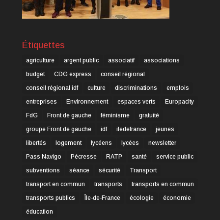
Étiquettes
agriculture
argent public
associatif
associations
budget
CDG express
conseil régional
conseil régional idf
culture
discriminations
emplois
entreprises
Environnement
espaces verts
Europacity
FdG
Front de gauche
féminisme
gratuité
groupe Front de gauche
idf
iledefrance
jeunes
libertés
logement
lycéens
lycées
newsletter
Pass Navigo
Pécresse
RATP
santé
service public
subventions
séance
sécurité
Transport
transport en commun
transports
transports en commun
transports publics
Île-de-France
écologie
économie
éducation