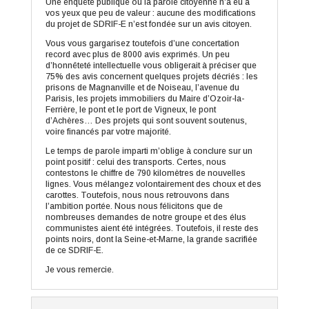
Une enquête publique où la parole citoyenne n’a eu à
vos yeux que peu de valeur : aucune des modifications
du projet de SDRIF-E n’est fondée sur un avis citoyen.
Vous vous gargarisez toutefois d’une concertation
record avec plus de 8000 avis exprimés. Un peu
d’honnêteté intellectuelle vous obligerait à préciser que
75% des avis concernent quelques projets décriés : les
prisons de Magnanville et de Noiseau, l’avenue du
Parisis, les projets immobiliers du Maire d’Ozoir-la-
Ferrière, le pont et le port de Vigneux, le pont
d’Achères… Des projets qui sont souvent soutenus,
voire financés par votre majorité.
Le temps de parole imparti m’oblige à conclure sur un
point positif : celui des transports. Certes, nous
contestons le chiffre de 790 kilomètres de nouvelles
lignes. Vous mélangez volontairement des choux et des
carottes. Toutefois, nous nous retrouvons dans
l’ambition portée. Nous nous félicitons que de
nombreuses demandes de notre groupe et des élus
communistes aient été intégrées. Toutefois, il reste des
points noirs, dont la Seine-et-Marne, la grande sacrifiée
de ce SDRIF-E.
Je vous remercie.