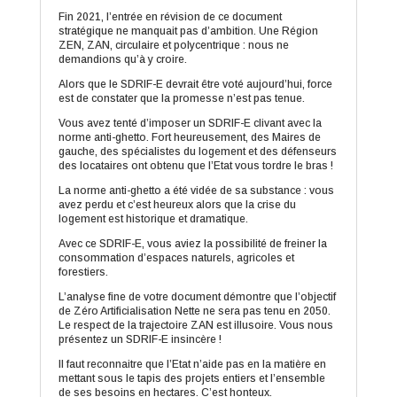
Fin 2021, l’entrée en révision de ce document
stratégique ne manquait pas d’ambition. Une Région
ZEN, ZAN, circulaire et polycentrique : nous ne
demandions qu’à y croire.
Alors que le SDRIF-E devrait être voté aujourd’hui, force
est de constater que la promesse n’est pas tenue.
Vous avez tenté d’imposer un SDRIF-E clivant avec la
norme anti-ghetto. Fort heureusement, des Maires de
gauche, des spécialistes du logement et des défenseurs
des locataires ont obtenu que l’Etat vous tordre le bras !
La norme anti-ghetto a été vidée de sa substance : vous
avez perdu et c’est heureux alors que la crise du
logement est historique et dramatique.
Avec ce SDRIF-E, vous aviez la possibilité de freiner la
consommation d’espaces naturels, agricoles et
forestiers.
L’analyse fine de votre document démontre que l’objectif
de Zéro Artificialisation Nette ne sera pas tenu en 2050.
Le respect de la trajectoire ZAN est illusoire. Vous nous
présentez un SDRIF-E insincère !
Il faut reconnaitre que l’Etat n’aide pas en la matière en
mettant sous le tapis des projets entiers et l’ensemble
de ses besoins en hectares. C’est honteux.