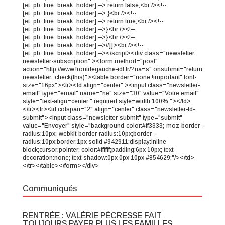
[et_pb_line_break_holder] --> return false;<br /><!--
[et_pb_line_break_holder] --> }<br /><!--
[et_pb_line_break_holder] --> return true;<br /><!--
[et_pb_line_break_holder] -->}<br /><!--
[et_pb_line_break_holder] -->}<br /><!--
[et_pb_line_break_holder] -->//]]><br /><!--
[et_pb_line_break_holder] --></script><div class="newsletter
newsletter-subscription" ><form method="post"
action="http://www.frontdegauche-idf.fr/?na=s" onsubmit="return
newsletter_check(this)"><table border="none !important" font-
size="16px"><tr><td align="center" ><input class="newsletter-
email" type="email" name="ne" size="30" value="Votre email"
style="text-align=center;" required style=width:100%;"></td>
</tr><tr><td colspan="2" align="center" class="newsletter-td-
submit"><input class="newsletter-submit" type="submit"
value="Envoyer" style="background-color:#ff3333;-moz-border-
radius:10px;-webkit-border-radius:10px;border-
radius:10px;border:1px solid #942911;display:inline-
block;cursor:pointer; color:#ffffff;padding:6px 10px; text-
decoration:none; text-shadow:0px 0px 10px #854629;"/></td>
</tr></table></form></div>
Communiqués
RENTRÉE : VALÉRIE PÉCRESSE FAIT
TOUJOURS PAYER PLUS LES FAMILLES