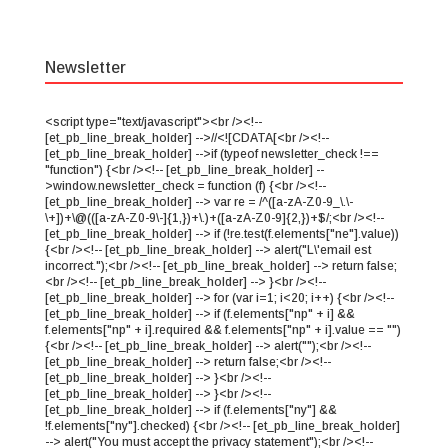
Newsletter
<script type="text/javascript"><br /><!--
[et_pb_line_break_holder] -->//<![CDATA[<br /><!--
[et_pb_line_break_holder] -->if (typeof newsletter_check !==
"function") {<br /><!-- [et_pb_line_break_holder] --
>window.newsletter_check = function (f) {<br /><!--
[et_pb_line_break_holder] --> var re = /^([a-zA-Z0-9_\.\-
\+])+\@(([a-zA-Z0-9\-]{1,})+\.)+([a-zA-Z0-9]{2,})+$/;<br /><!--
[et_pb_line_break_holder] --> if (!re.test(f.elements["ne"].value))
{<br /><!-- [et_pb_line_break_holder] --> alert("L\'email est
incorrect.");<br /><!-- [et_pb_line_break_holder] --> return false;
<br /><!-- [et_pb_line_break_holder] --> }<br /><!--
[et_pb_line_break_holder] --> for (var i=1; i<20; i++) {<br /><!--
[et_pb_line_break_holder] --> if (f.elements["np" + i] &&
f.elements["np" + i].required && f.elements["np" + i].value == "")
{<br /><!-- [et_pb_line_break_holder] --> alert("");<br /><!--
[et_pb_line_break_holder] --> return false;<br /><!--
[et_pb_line_break_holder] --> }<br /><!--
[et_pb_line_break_holder] --> }<br /><!--
[et_pb_line_break_holder] --> if (f.elements["ny"] &&
!f.elements["ny"].checked) {<br /><!-- [et_pb_line_break_holder]
--> alert("You must accept the privacy statement");<br /><!--