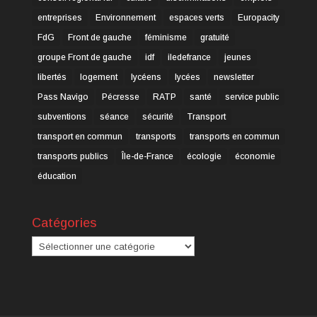
entreprises
Environnement
espaces verts
Europacity
FdG
Front de gauche
féminisme
gratuité
groupe Front de gauche
idf
iledefrance
jeunes
libertés
logement
lycéens
lycées
newsletter
Pass Navigo
Pécresse
RATP
santé
service public
subventions
séance
sécurité
Transport
transport en commun
transports
transports en commun
transports publics
Île-de-France
écologie
économie
éducation
Catégories
Catégories