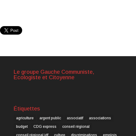
Le groupe Gauche Communiste,
Ecologiste et Citoyenne
Étiquettes
agriculture
argent public
associatif
associations
budget
CDG express
conseil régional
conseil régional idf
culture
discriminations
emplois