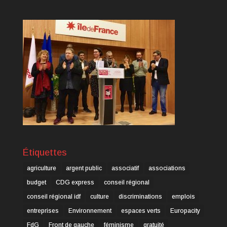
Étiquettes
agriculture
argent public
associatif
associations
budget
CDG express
conseil régional
conseil régional idf
culture
discriminations
emplois
entreprises
Environnement
espaces verts
Europacity
FdG
Front de gauche
féminisme
gratuité