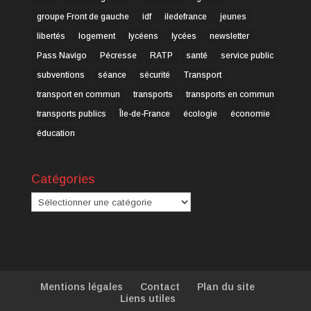
groupe Front de gauche
idf
iledefrance
jeunes
libertés
logement
lycéens
lycées
newsletter
Pass Navigo
Pécresse
RATP
santé
service public
subventions
séance
sécurité
Transport
transport en commun
transports
transports en commun
transports publics
Île-de-France
écologie
économie
éducation
Catégories
Catégories
Mentions légales
Contact
Plan du site
Liens utiles