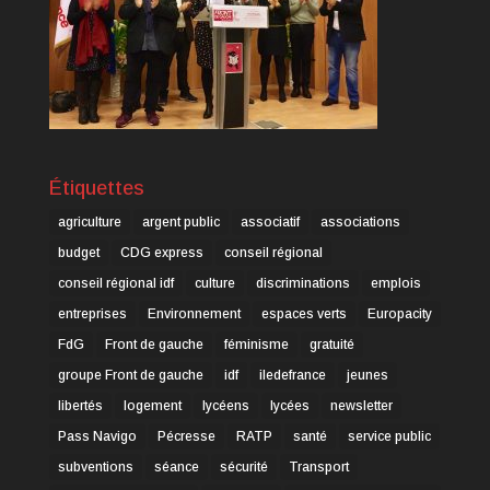
Étiquettes
agriculture
argent public
associatif
associations
budget
CDG express
conseil régional
conseil régional idf
culture
discriminations
emplois
entreprises
Environnement
espaces verts
Europacity
FdG
Front de gauche
féminisme
gratuité
groupe Front de gauche
idf
iledefrance
jeunes
libertés
logement
lycéens
lycées
newsletter
Pass Navigo
Pécresse
RATP
santé
service public
subventions
séance
sécurité
Transport