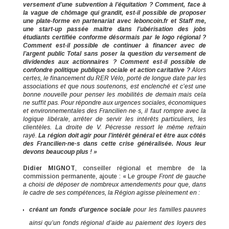
versement d’une subvention à l’équitation ? Comment, face à
la vague de chômage qui grandit, est-il possible de proposer
une plate-forme en partenariat avec leboncoin.fr et Staff me,
une start-up passée maître dans l’ubérisation des jobs
étudiants certifiée conforme désormais par le logo régional ?
Comment est-il possible de continuer à financer avec de
l’argent public Total sans poser la question du versement de
dividendes aux actionnaires ? Comment est-il possible de
confondre politique publique sociale et action caritative ?
Alors
certes, le financement du RER Vélo, porté de longue date par les
associations et que nous soutenons, est enclenché et c’est une
bonne nouvelle pour penser les mobilités de demain mais cela
ne suffit pas. Pour répondre aux urgences sociales, économiques
et environnementales des Francilien·ne·s, il faut rompre avec la
logique libérale, arrêter de servir les intérêts particuliers, les
clientèles. La droite de V. Pécresse ressort le même refrain
rayé.
La région doit agir pour l’intérêt général et être aux côtés
des Francilien·ne·s dans cette crise généralisée. Nous leur
devons beaucoup plus ! »
Didier MIGNOT
, conseiller régional et membre de la
commission permanente, ajoute : « L
e groupe Front de gauche
a choisi de déposer de nombreux amendements pour que, dans
le cadre de ses compétences, la Région agisse pleinement en :
créant un fonds d’urgence sociale
pour les familles pauvres
ainsi qu’un fonds régional d’aide au paiement des loyers des