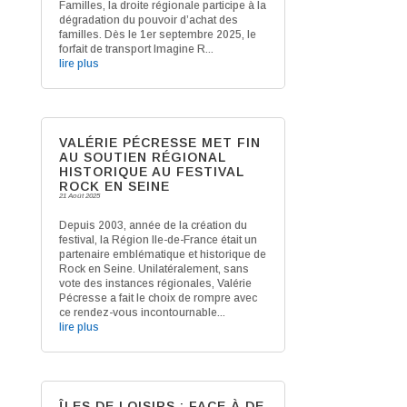
Familles, la droite régionale participe à la
dégradation du pouvoir d’achat des
familles. Dès le 1er septembre 2025, le
forfait de transport Imagine R...
lire plus
VALÉRIE PÉCRESSE MET FIN
AU SOUTIEN RÉGIONAL
HISTORIQUE AU FESTIVAL
ROCK EN SEINE
21 Août 2025
Depuis 2003, année de la création du
festival, la Région Ile-de-France était un
partenaire emblématique et historique de
Rock en Seine. Unilatéralement, sans
vote des instances régionales, Valérie
Pécresse a fait le choix de rompre avec
ce rendez-vous incontournable...
lire plus
ÎLES DE LOISIRS : FACE À DE