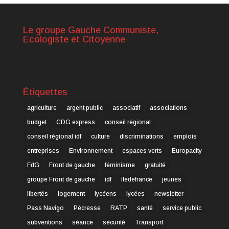
Le groupe Gauche Communiste,
Ecologiste et Citoyenne
Étiquettes
agriculture
argent public
associatif
associations
budget
CDG express
conseil régional
conseil régional idf
culture
discriminations
emplois
entreprises
Environnement
espaces verts
Europacity
FdG
Front de gauche
féminisme
gratuité
groupe Front de gauche
idf
iledefrance
jeunes
libertés
logement
lycéens
lycées
newsletter
Pass Navigo
Pécresse
RATP
santé
service public
subventions
séance
sécurité
Transport