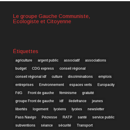
Le groupe Gauche Communiste,
Ecologiste et Citoyenne
Étiquettes
agriculture
argent public
associatif
associations
budget
CDG express
conseil régional
conseil régional idf
culture
discriminations
emplois
entreprises
Environnement
espaces verts
Europacity
FdG
Front de gauche
féminisme
gratuité
groupe Front de gauche
idf
iledefrance
jeunes
libertés
logement
lycéens
lycées
newsletter
Pass Navigo
Pécresse
RATP
santé
service public
subventions
séance
sécurité
Transport