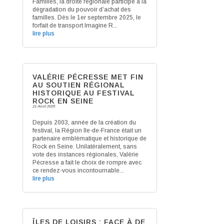
Familles, la droite régionale participe à la
dégradation du pouvoir d’achat des
familles. Dès le 1er septembre 2025, le
forfait de transport Imagine R...
lire plus
VALÉRIE PÉCRESSE MET FIN
AU SOUTIEN RÉGIONAL
HISTORIQUE AU FESTIVAL
ROCK EN SEINE
21 Août 2025
Depuis 2003, année de la création du
festival, la Région Ile-de-France était un
partenaire emblématique et historique de
Rock en Seine. Unilatéralement, sans
vote des instances régionales, Valérie
Pécresse a fait le choix de rompre avec
ce rendez-vous incontournable...
lire plus
ÎLES DE LOISIRS : FACE À DE