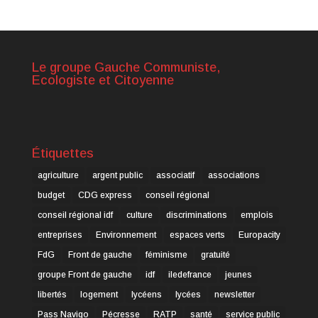
Le groupe Gauche Communiste,
Ecologiste et Citoyenne
Étiquettes
agriculture
argent public
associatif
associations
budget
CDG express
conseil régional
conseil régional idf
culture
discriminations
emplois
entreprises
Environnement
espaces verts
Europacity
FdG
Front de gauche
féminisme
gratuité
groupe Front de gauche
idf
iledefrance
jeunes
libertés
logement
lycéens
lycées
newsletter
Pass Navigo
Pécresse
RATP
santé
service public