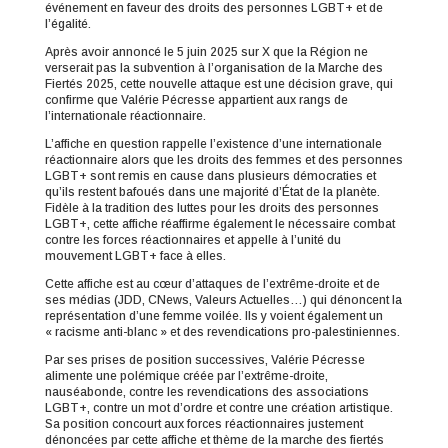
événement en faveur des droits des personnes LGBT+ et de
l’égalité.
Après avoir annoncé le 5 juin 2025 sur X que la Région ne
verserait pas la subvention à l’organisation de la Marche des
Fiertés 2025, cette nouvelle attaque est une décision grave, qui
confirme que Valérie Pécresse appartient aux rangs de
l’internationale réactionnaire.
L’affiche en question rappelle l’existence d’une internationale
réactionnaire alors que les droits des femmes et des personnes
LGBT+ sont remis en cause dans plusieurs démocraties et
qu’ils restent bafoués dans une majorité d’État de la planète.
Fidèle à la tradition des luttes pour les droits des personnes
LGBT+, cette affiche réaffirme également le nécessaire combat
contre les forces réactionnaires et appelle à l’unité du
mouvement LGBT+ face à elles.
Cette affiche est au cœur d’attaques de l’extrême-droite et de
ses médias (JDD, CNews, Valeurs Actuelles…) qui dénoncent la
représentation d’une femme voilée. Ils y voient également un
« racisme anti-blanc » et des revendications pro-palestiniennes.
Par ses prises de position successives, Valérie Pécresse
alimente une polémique créée par l’extrême-droite,
nauséabonde, contre les revendications des associations
LGBT+, contre un mot d’ordre et contre une création artistique.
Sa position concourt aux forces réactionnaires justement
dénoncées par cette affiche et thème de la marche des fiertés