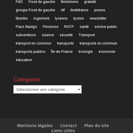
FdG
Front de gauche
féminisme
gratuité
groupe Front de gauche
idf
iledefrance
jeunes
libertés
logement
lycéens
lycées
newsletter
Pass Navigo
Pécresse
RATP
santé
service public
subventions
séance
sécurité
Transport
transport en commun
transports
transports en commun
transports publics
Île-de-France
écologie
économie
éducation
Catégories
Catégories
Mentions légales
Contact
Plan du site
Liens utiles