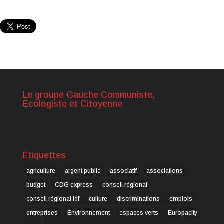
Le groupe Gauche Communiste,
Ecologiste et Citoyenne
Étiquettes
agriculture
argent public
associatif
associations
budget
CDG express
conseil régional
conseil régional idf
culture
discriminations
emplois
entreprises
Environnement
espaces verts
Europacity