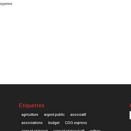
itoyenne
Étiquettes
C
agriculture
argent public
associatif
associations
budget
CDG express