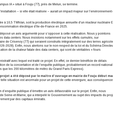
mpus IA » situé à Fouju (77), près de Melun, se termine.
stallation – si elle était réalisée – aurait un impact majeur sur l’environnement 
imée à 10,5 TWh/an, soit la production électrique annuelle d’un réacteur nucléaire
onsommation électrique d’Ile-de-France en 2025.
 déposé un avis argumenté pour s’opposer à cette réalisation. Nous y pointons
des data centers.
Nous insistons notamment sur les effets cumulés, sur
ire de Crisenoy (77) qui seraient construits intégralement sur des terres agricole
26-2028). Enfin, nous alertons sur le non-respect de la loi et du Schéma Directe
tion de la chaleur fatale des data centers, qui sont de véritables « fours
tratif avec lequel est traité ce projet. En effet, ce dernier bénéficie de délais
ion de la concertation et de l’enquête publique, probablement un record national
lus que les 200 kilomètres de métro du Grand Paris Express).
 projet a été déposé par le maître d’ouvrage en mairie de Fouju début ma
 telle situation est anormale pour un projet de cette envergure, aux conséquenc
d’enquête publique d’émettre un avis défavorable sur le projet. Enfin, nous
e Seine-et-Marne, qui a interpelé le Gouvernement au sujet des impacts du proj
rement par des capitaux émiratis.