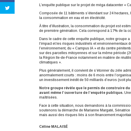
L’enquête publique sur le projet de méga datacenter « Ca
Composée de 11 bâtiments s’étendant sur 24 hectares, l’in
la consommation en eau et en électricité.
À titre d’illustration, la consommation du projet est est
de première génération. Cela correspond à 17% de la c
Dans le cadre de cette enquête publique, notre groupe a
l’impact et les risques industriels et environnementaux 
l’environnement, du « Campus IA » et du centre pénitentia
sur des parcelles mitoyennes et sur la même période (20
la Région Ile-de-France notamment en matière de réutilisa
climatiques ».
Plus généralement, il convient de s’étonner du zèle adminis
anormalement courts : moins de 6 mois entre l’organisat
un investissement inédit de 50 milliards d’euros (soit p
Notre groupe révèle que le permis de construire du
avant même l’ouverture de l’enquête publique.
Une
maîtrisées.
Face à cette situation, nous demandons à la commission 
soutenons la démarche de Marianne Margaté, Sénatrice d
mais aussi des risques liés à son financement majoritai
Céline MALAIS
É