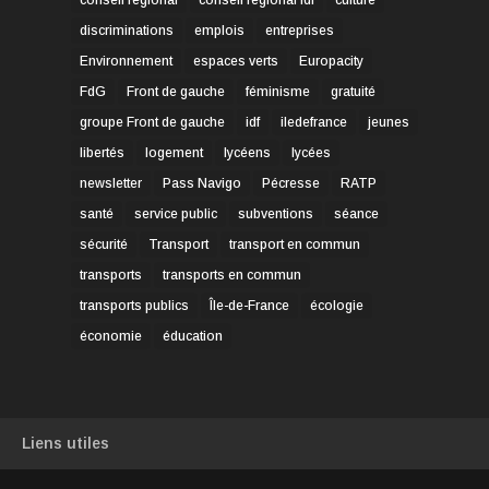
conseil régional
conseil régional idf
culture
discriminations
emplois
entreprises
Environnement
espaces verts
Europacity
FdG
Front de gauche
féminisme
gratuité
groupe Front de gauche
idf
iledefrance
jeunes
libertés
logement
lycéens
lycées
newsletter
Pass Navigo
Pécresse
RATP
santé
service public
subventions
séance
sécurité
Transport
transport en commun
transports
transports en commun
transports publics
Île-de-France
écologie
économie
éducation
Liens utiles