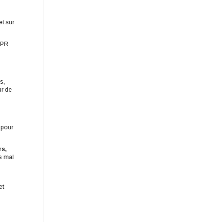
et sur
 EPR
s,
ur de
 pour
rs,
es mal
et