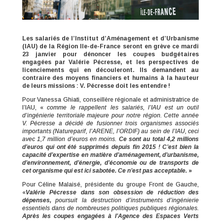
Les salariés de l’Institut d’Aménagement et d’Urbanisme
(IAU) de la Région Ile-de-France seront en grève ce mardi
23 janvier pour dénoncer les coupes budgétaires
engagées par Valérie Pécresse, et les perspectives de
licenciements qui en découleront. Ils demandent au
contraire des moyens financiers et humains à la hauteur
de leurs missions : V. Pécresse doit les entendre !
Pour Vanessa Ghiati, conseillère régionale et administratrice de
l’IAU, «
comme le rappellent les salariés, l’IAU est un outil
d’ingénierie territoriale majeure pour notre région. Cette année
V. Pécresse a décidé de fusionner trois organismes associés
importants (Natureparif, l’ARENE, l’ORDIF) au sein de l’IAU, ceci
avec 1,7 million d’euros en moins.
Ce sont au total 4,2 millions
d’euros qui ont été supprimés depuis fin 2015 ! C’est bien la
capacité d’expertise en matière d’aménagement, d’urbanisme,
d’environnement, d’énergie, d’économie ou de
transports de
cet organisme qui est ici sabotée. Ce n’est pas acceptable.
»
Pour Céline Malaisé, présidente du groupe Front de Gauche,
«
Valérie Pécresse dans son obsession de réduction des
dépenses,
poursuit la destruction d’instruments d’ingénierie
essentiels dans de nombreuses politiques publiques régionales.
Après les coupes engagées à l’Agence des Espaces Verts