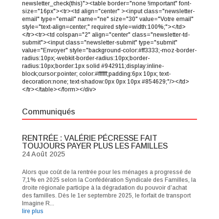
newsletter_check(this)"><table border="none !important" font-
size="16px"><tr><td align="center" ><input class="newsletter-
email" type="email" name="ne" size="30" value="Votre email"
style="text-align=center;" required style=width:100%;"></td>
</tr><tr><td colspan="2" align="center" class="newsletter-td-
submit"><input class="newsletter-submit" type="submit"
value="Envoyer" style="background-color:#ff3333;-moz-border-
radius:10px;-webkit-border-radius:10px;border-
radius:10px;border:1px solid #942911;display:inline-
block;cursor:pointer; color:#ffffff;padding:6px 10px; text-
decoration:none; text-shadow:0px 0px 10px #854629;"/></td>
</tr></table></form></div>
Communiqués
RENTRÉE : VALÉRIE PÉCRESSE FAIT
TOUJOURS PAYER PLUS LES FAMILLES
24 Août 2025
Alors que coût de la rentrée pour les ménages a progressé de
7,1% en 2025 selon la Confédération Syndicale des Familles, la
droite régionale participe à la dégradation du pouvoir d’achat
des familles. Dès le 1er septembre 2025, le forfait de transport
Imagine R...
lire plus