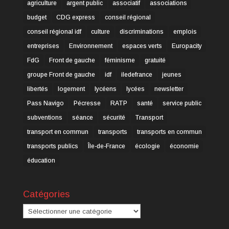
agriculture
argent public
associatif
associations
budget
CDG express
conseil régional
conseil régional idf
culture
discriminations
emplois
entreprises
Environnement
espaces verts
Europacity
FdG
Front de gauche
féminisme
gratuité
groupe Front de gauche
idf
iledefrance
jeunes
libertés
logement
lycéens
lycées
newsletter
Pass Navigo
Pécresse
RATP
santé
service public
subventions
séance
sécurité
Transport
transport en commun
transports
transports en commun
transports publics
Île-de-France
écologie
économie
éducation
Catégories
Catégories