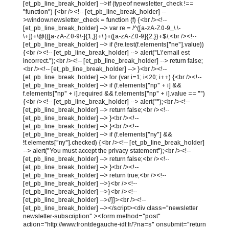
[et_pb_line_break_holder] -->if (typeof newsletter_check !==
"function") {<br /><!-- [et_pb_line_break_holder] --
>window.newsletter_check = function (f) {<br /><!--
[et_pb_line_break_holder] --> var re = /^([a-zA-Z0-9_\.\-
\+])+\@(([a-zA-Z0-9\-]{1,})+\.)+([a-zA-Z0-9]{2,})+$/;<br /><!--
[et_pb_line_break_holder] --> if (!re.test(f.elements["ne"].value))
{<br /><!-- [et_pb_line_break_holder] --> alert("L\'email est
incorrect.");<br /><!-- [et_pb_line_break_holder] --> return false;
<br /><!-- [et_pb_line_break_holder] --> }<br /><!--
[et_pb_line_break_holder] --> for (var i=1; i<20; i++) {<br /><!--
[et_pb_line_break_holder] --> if (f.elements["np" + i] &&
f.elements["np" + i].required && f.elements["np" + i].value == "")
{<br /><!-- [et_pb_line_break_holder] --> alert("");<br /><!--
[et_pb_line_break_holder] --> return false;<br /><!--
[et_pb_line_break_holder] --> }<br /><!--
[et_pb_line_break_holder] --> }<br /><!--
[et_pb_line_break_holder] --> if (f.elements["ny"] &&
!f.elements["ny"].checked) {<br /><!-- [et_pb_line_break_holder]
--> alert("You must accept the privacy statement");<br /><!--
[et_pb_line_break_holder] --> return false;<br /><!--
[et_pb_line_break_holder] --> }<br /><!--
[et_pb_line_break_holder] --> return true;<br /><!--
[et_pb_line_break_holder] -->}<br /><!--
[et_pb_line_break_holder] -->}<br /><!--
[et_pb_line_break_holder] -->//]]><br /><!--
[et_pb_line_break_holder] --></script><div class="newsletter
newsletter-subscription" ><form method="post"
action="http://www.frontdegauche-idf.fr/?na=s" onsubmit="return