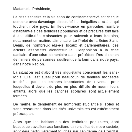
Madame la Présidente,
La crise sanitaire et la situation de confinement révèlent chaque
semaine avec davantage d’intensité les inégalités sociales qui
touchent notre pays. En Ile-de-France en particulier, nombre
d’habitant·e·s des territoires populaires et de précaires font face
à des difficultés croissantes pour subvenir à leurs besoins,
notamment en matière alimentaire. Le Préfet de la Seine-Saint-
Denis, de nombreux élu·e·s locaux et parlementaires, des
acteurs associatifs alertentsur la juxtaposition à la crise
sanitaire d’une crise alimentaire sans précédent. Des dizaines
de milliers de personnes souffrent de la faim dans notre pays,
dans notre Région.
La situation est d’abord très inquiétante concernant les sans-
logis. Elle l’est aussi pour beaucoup de familles modestes
touchées par des baisses importantes de revenus, pour
lesquelles il devient de plus en plus difficile de nourrir leurs
enfants, alors que les cantines scolaires sont actuellement
fermées.
De même, le dénuement de nombreux étudiant·e·s isolés et
sans ressources dans les cités universitaires est extrêmement
préoccupant.
Alors que les habitant·e·s des territoires populaires, dont
beaucoup travaillent aux fonctions essentielles de notre société,
sont déjà particulièrement touchés par l’épidémie de Covid19,