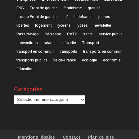
FdG
Front de gauche
féminisme
gratuité
groupe Front de gauche
idf
iledefrance
jeunes
libertés
logement
lycéens
lycées
newsletter
Pass Navigo
Pécresse
RATP
santé
service public
subventions
séance
sécurité
Transport
transport en commun
transports
transports en commun
transports publics
Île-de-France
écologie
économie
éducation
Catégories
Catégories
Mentions légales
Contact
Plan du site