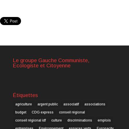
Le groupe Gauche Communiste,
Ecologiste et Citoyenne
Étiquettes
agriculture
argent public
associatif
associations
budget
CDG express
conseil régional
conseil régional idf
culture
discriminations
emplois
entreprises
Environnement
espaces verts
Europacity