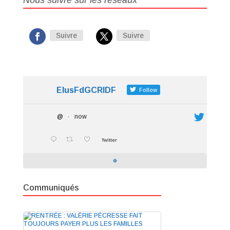
Nous suivre sur les réseaux
Suivre
Suivre
ElusFdGCRIDF
Follow
@
·
now
Twitter
Communiqués