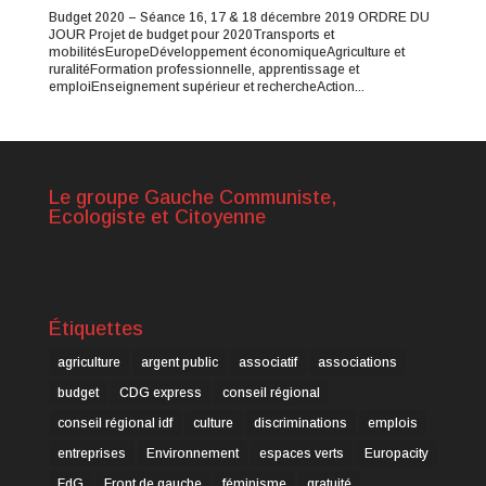
Budget 2020 – Séance 16, 17 & 18 décembre 2019 ORDRE DU
JOUR Projet de budget pour 2020Transports et
mobilitésEuropeDéveloppement économiqueAgriculture et
ruralitéFormation professionnelle, apprentissage et
emploiEnseignement supérieur et rechercheAction...
Le groupe Gauche Communiste,
Ecologiste et Citoyenne
Étiquettes
agriculture
argent public
associatif
associations
budget
CDG express
conseil régional
conseil régional idf
culture
discriminations
emplois
entreprises
Environnement
espaces verts
Europacity
FdG
Front de gauche
féminisme
gratuité