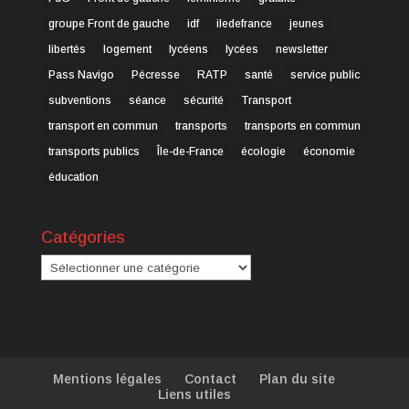
groupe Front de gauche
idf
iledefrance
jeunes
libertés
logement
lycéens
lycées
newsletter
Pass Navigo
Pécresse
RATP
santé
service public
subventions
séance
sécurité
Transport
transport en commun
transports
transports en commun
transports publics
Île-de-France
écologie
économie
éducation
Catégories
Catégories
Mentions légales
Contact
Plan du site
Liens utiles