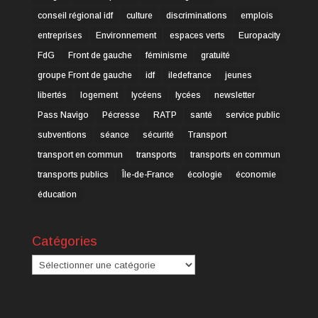
conseil régional idf
culture
discriminations
emplois
entreprises
Environnement
espaces verts
Europacity
FdG
Front de gauche
féminisme
gratuité
groupe Front de gauche
idf
iledefrance
jeunes
libertés
logement
lycéens
lycées
newsletter
Pass Navigo
Pécresse
RATP
santé
service public
subventions
séance
sécurité
Transport
transport en commun
transports
transports en commun
transports publics
Île-de-France
écologie
économie
éducation
Catégories
Catégories