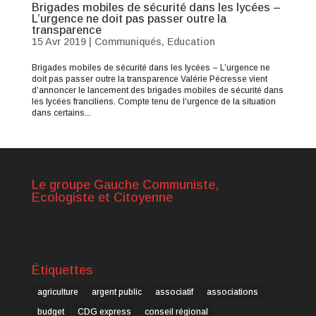
Brigades mobiles de sécurité dans les lycées –
L’urgence ne doit pas passer outre la
transparence
15 Avr 2019
|
Communiqués
,
Education
Brigades mobiles de sécurité dans les lycées – L’urgence ne
doit pas passer outre la transparence Valérie Pécresse vient
d’annoncer le lancement des brigades mobiles de sécurité dans
les lycées franciliens. Compte tenu de l’urgence de la situation
dans certains...
Le groupe Gauche Communiste,
Ecologiste et Citoyenne
Étiquettes
agriculture
argent public
associatif
associations
budget
CDG express
conseil régional