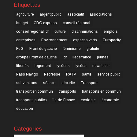
Étiquettes
agriculture
argent public
associatif
associations
budget
CDG express
conseil régional
conseil régional idf
culture
discriminations
emplois
entreprises
Environnement
espaces verts
Europacity
FdG
Front de gauche
féminisme
gratuité
groupe Front de gauche
idf
iledefrance
jeunes
libertés
logement
lycéens
lycées
newsletter
Pass Navigo
Pécresse
RATP
santé
service public
subventions
séance
sécurité
Transport
transport en commun
transports
transports en commun
transports publics
Île-de-France
écologie
économie
éducation
Catégories