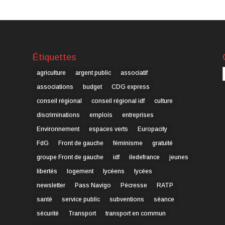
Étiquettes
C
agriculture
argent public
associatif
associations
budget
CDG express
conseil régional
conseil régional idf
culture
discriminations
emplois
entreprises
Environnement
espaces verts
Europacity
FdG
Front de gauche
féminisme
gratuité
groupe Front de gauche
idf
iledefrance
jeunes
libertés
logement
lycéens
lycées
newsletter
Pass Navigo
Pécresse
RATP
santé
service public
subventions
séance
sécurité
Transport
transport en commun