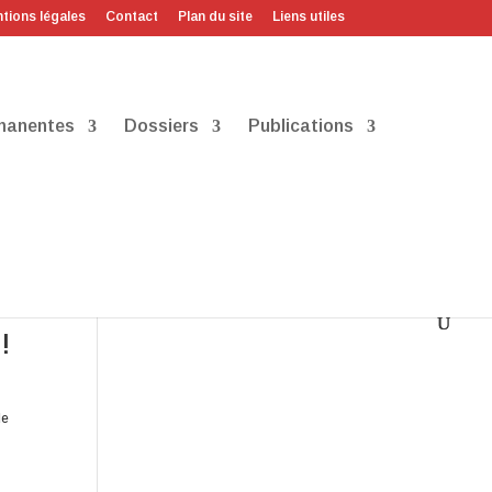
tions légales
Contact
Plan du site
Liens utiles
manentes
Dossiers
Publications
!
de