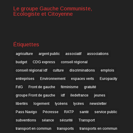
Le groupe Gauche Communiste,
Ecologiste et Citoyenne
Étiquettes
agriculture
argent public
associatif
associations
budget
CDG express
conseil régional
conseil régional idf
culture
discriminations
emplois
entreprises
Environnement
espaces verts
Europacity
FdG
Front de gauche
féminisme
gratuité
groupe Front de gauche
idf
iledefrance
jeunes
libertés
logement
lycéens
lycées
newsletter
Pass Navigo
Pécresse
RATP
santé
service public
subventions
séance
sécurité
Transport
transport en commun
transports
transports en commun