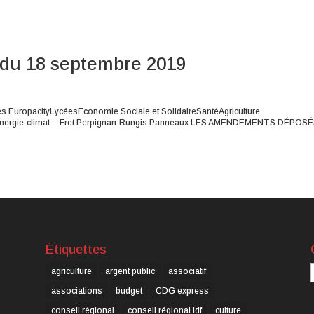
du 18 septembre 2019
uropacityLycéesEconomie Sociale et SolidaireSantéAgriculture,
e énergie-climat – Fret Perpignan-Rungis Panneaux LES AMENDEMENTS DÉPOS
Étiquettes
C
agriculture
argent public
associatif
associations
budget
CDG express
conseil régional
conseil régional idf
culture