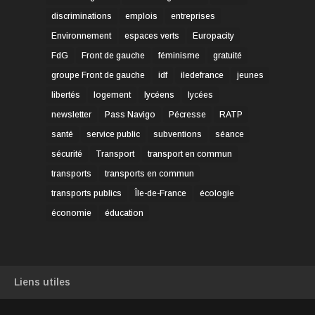
discriminations
emplois
entreprises
Environnement
espaces verts
Europacity
FdG
Front de gauche
féminisme
gratuité
groupe Front de gauche
idf
iledefrance
jeunes
libertés
logement
lycéens
lycées
newsletter
Pass Navigo
Pécresse
RATP
santé
service public
subventions
séance
sécurité
Transport
transport en commun
transports
transports en commun
transports publics
Île-de-France
écologie
économie
éducation
Liens utiles