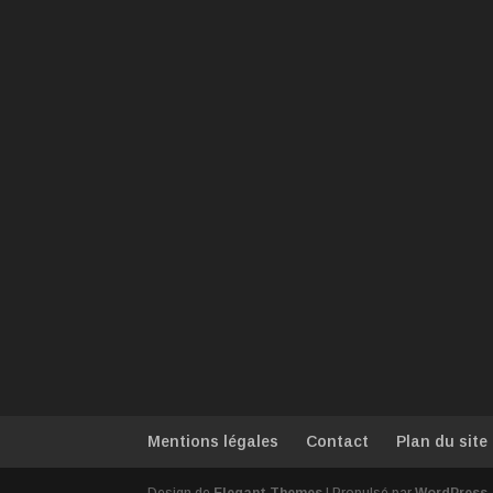
Mentions légales
Contact
Plan du site
Design de
Elegant Themes
| Propulsé par
WordPress