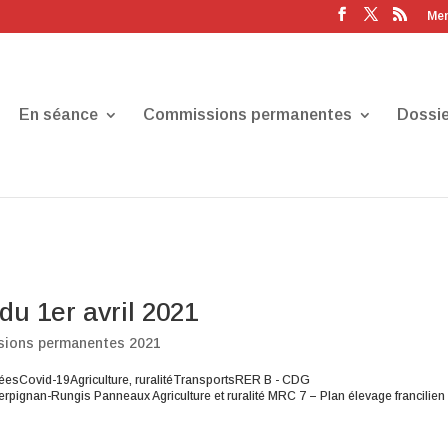
Men
En séance
Commissions permanentes
Dossie
u 1er avril 2021
ions permanentes 2021
esCovid-19Agriculture, ruralitéTransportsRER B - CDG
pignan-Rungis Panneaux Agriculture et ruralité MRC 7 – Plan élevage francilie