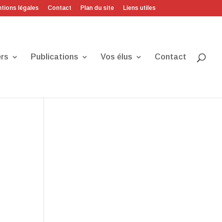
tions légales
Contact
Plan du site
Liens utiles
rs
Publications
Vos élus
Contact
n