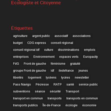
Ecologiste et Citoyenne
Étiquettes
agriculture
argent public
associatif
associations
budget
CDG express
conseil régional
conseil régional idf
culture
discriminations
emplois
entreprises
Environnement
espaces verts
Europacity
FdG
Front de gauche
féminisme
gratuité
groupe Front de gauche
idf
iledefrance
jeunes
libertés
logement
lycéens
lycées
newsletter
Pass Navigo
Pécresse
RATP
santé
service public
subventions
séance
sécurité
Transport
transport en commun
transports
transports en commun
transports publics
Île-de-France
écologie
économie