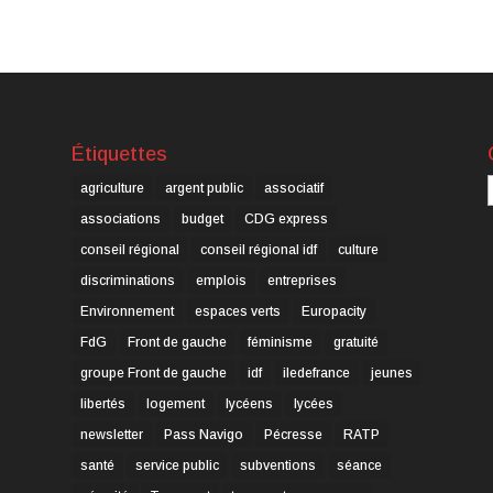
Étiquettes
C
agriculture
argent public
associatif
associations
budget
CDG express
conseil régional
conseil régional idf
culture
discriminations
emplois
entreprises
Environnement
espaces verts
Europacity
FdG
Front de gauche
féminisme
gratuité
groupe Front de gauche
idf
iledefrance
jeunes
libertés
logement
lycéens
lycées
newsletter
Pass Navigo
Pécresse
RATP
santé
service public
subventions
séance